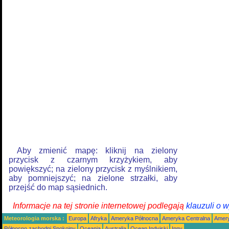
Aby zmienić mapę: kliknij na zielony
przycisk z czarnym krzyżykiem, aby
powiększyć; na zielony przycisk z myślnikiem,
aby pomniejszyć; na zielone strzałki, aby
przejść do map sąsiednich.
Informacje na tej stronie internetowej podlegają
klauzuli o 
Meteorologia morska :
Europa
Afryka
Ameryka Północna
Ameryka Centralna
Amery
Północno zachodni Spokojny
Oceania
Australia
Ocean Indyjski
Inny