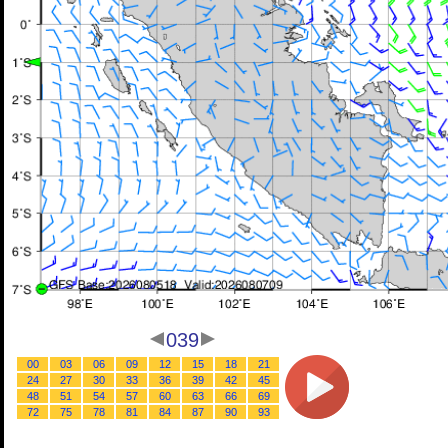
039
00
03
06
09
12
15
18
21
24
27
30
33
36
39
42
45
48
51
54
57
60
63
66
69
72
75
78
81
84
87
90
93