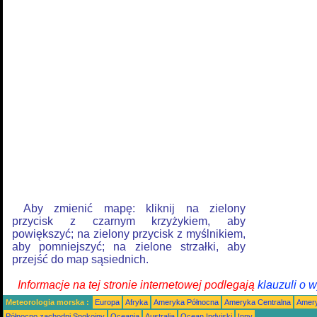
Aby zmienić mapę: kliknij na zielony
przycisk z czarnym krzyżykiem, aby
powiększyć; na zielony przycisk z myślnikiem,
aby pomniejszyć; na zielone strzałki, aby
przejść do map sąsiednich.
Informacje na tej stronie internetowej podlegają
klauzuli o 
Meteorologia morska :
Europa
Afryka
Ameryka Północna
Ameryka Centralna
Amery
Północno zachodni Spokojny
Oceania
Australia
Ocean Indyjski
Inny