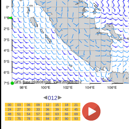
012
00
03
06
09
12
15
18
21
24
27
30
33
36
39
42
45
48
51
54
57
60
63
66
69
72
75
78
81
84
87
90
93