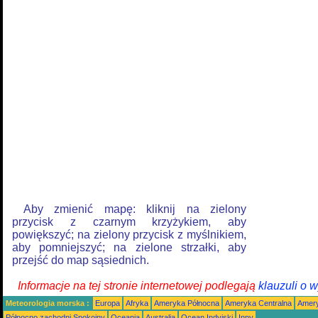
Aby zmienić mapę: kliknij na zielony
przycisk z czarnym krzyżykiem, aby
powiększyć; na zielony przycisk z myślnikiem,
aby pomniejszyć; na zielone strzałki, aby
przejść do map sąsiednich.
Informacje na tej stronie internetowej podlegają
klauzuli o 
Meteorologia morska :
Europa
Afryka
Ameryka Północna
Ameryka Centralna
Amery
Północno zachodni Spokojny
Oceania
Australia
Ocean Indyjski
Inny