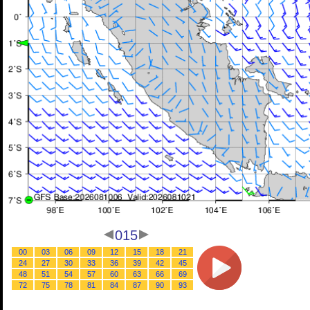
015
00
03
06
09
12
15
18
21
24
27
30
33
36
39
42
45
48
51
54
57
60
63
66
69
72
75
78
81
84
87
90
93