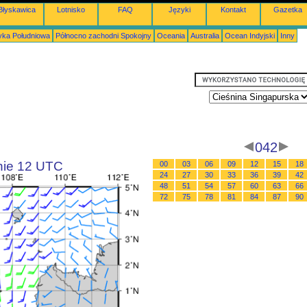
Błyskawica
Lotnisko
FAQ
Języki
Kontakt
Gazetka
ka Południowa
Północno zachodni Spokojny
Oceania
Australia
Ocean Indyjski
Inny
042
inie 12 UTC
00
03
06
09
12
15
18
24
27
30
33
36
39
42
48
51
54
57
60
63
66
72
75
78
81
84
87
90