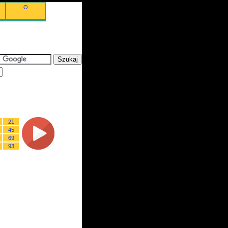
O
21
45
69
93