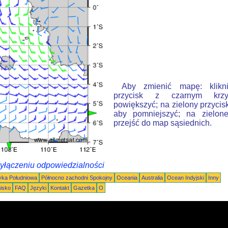
Aby zmienić mapę: klikn
przycisk z czarnym krzy
powiększyć; na zielony przycis
aby pomniejszyć; na zielone
przejść do map sąsiednich.
wyłączeniu odpowiedzialności
ka Południowa
Północno zachodni Spokojny
Oceania
Australia
Ocean Indyjski
Inny
nisko
FAQ
Języki
Kontakt
Gazetka
O