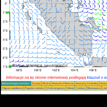
Informacje na tej stronie internetowej podlegają
klauzuli o 
Meteorologia morska :
Europa
Afryka
Ameryka Północna
Ameryka Centralna
Amery
Zdjęcia satelitarne
Pogoda Lotnisko
10-dni prognozy
Klimat
Cyklony
Błyskawica
Lot