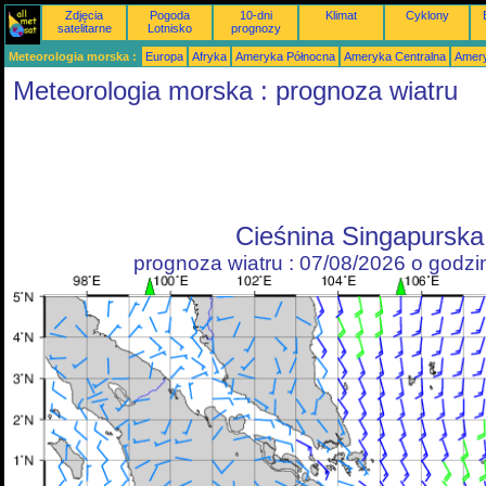
Zdjęcia
Pogoda
10-dni
Klimat
Cyklony
satelitarne
Lotnisko
prognozy
Meteorologia morska :
Europa
Afryka
Ameryka Północna
Ameryka Centralna
Amery
Meteorologia morska : prognoza wiatru
Cieśnina Singapurska
prognoza wiatru : 07/08/2026 o godz