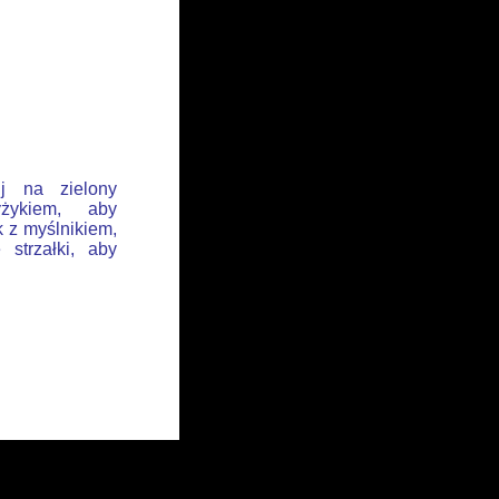
ij na zielony
żykiem, aby
k z myślnikiem,
 strzałki, aby