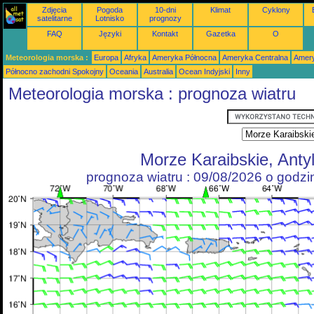
Zdjęcia
Pogoda
10-dni
Klimat
Cyklony
satelitarne
Lotnisko
prognozy
FAQ
Języki
Kontakt
Gazetka
O
Meteorologia morska :
Europa
Afryka
Ameryka Północna
Ameryka Centralna
Amery
Północno zachodni Spokojny
Oceania
Australia
Ocean Indyjski
Inny
Meteorologia morska : prognoza wiatru
Morze Karaibskie, Anty
prognoza wiatru : 09/08/2026 o godz