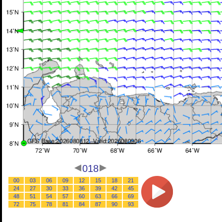
018
00
03
06
09
12
15
18
21
24
27
30
33
36
39
42
45
48
51
54
57
60
63
66
69
72
75
78
81
84
87
90
93