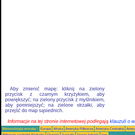
Aby zmienić mapę: kliknij na zielony
przycisk z czarnym krzyżykiem, aby
powiększyć; na zielony przycisk z myślnikiem,
aby pomniejszyć; na zielone strzałki, aby
przejść do map sąsiednich.
Informacje na tej stronie internetowej podlegają
klauzuli o 
Meteorologia morska :
Europa
Afryka
Ameryka Północna
Ameryka Centralna
Amery
Północno zachodni Spokojny
Oceania
Australia
Ocean Indyjski
Inny