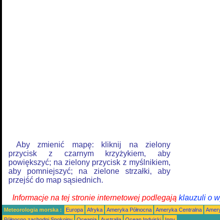
Aby zmienić mapę: kliknij na zielony
przycisk z czarnym krzyżykiem, aby
powiększyć; na zielony przycisk z myślnikiem,
aby pomniejszyć; na zielone strzałki, aby
przejść do map sąsiednich.
Informacje na tej stronie internetowej podlegają
klauzuli o 
Meteorologia morska :
Europa
Afryka
Ameryka Północna
Ameryka Centralna
Amery
Północno zachodni Spokojny
Oceania
Australia
Ocean Indyjski
Inny