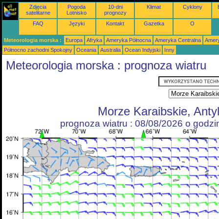
Zdjęcia
Pogoda
10-dni
Klimat
Cyklony
satelitarne
Lotnisko
prognozy
FAQ
Języki
Kontakt
Gazetka
O
Meteorologia morska :
Europa
Afryka
Ameryka Północna
Ameryka Centralna
Amery
Północno zachodni Spokojny
Oceania
Australia
Ocean Indyjski
Inny
Meteorologia morska : prognoza wiatru
Morze Karaibskie, Anty
prognoza wiatru : 08/08/2026 o godz