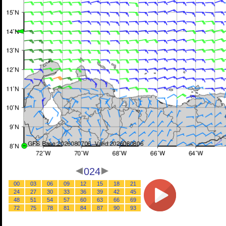
024
00
03
06
09
12
15
18
21
24
27
30
33
36
39
42
45
48
51
54
57
60
63
66
69
72
75
78
81
84
87
90
93