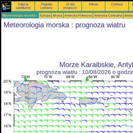
Zdjęcia
Pogoda
10-dni
Klimat
Cyklony
satelitarne
Lotnisko
prognozy
Meteorologia morska :
Europa
Afryka
Ameryka Północna
Ameryka Centralna
Amery
Meteorologia morska : prognoza wiatru
Morze Karaibskie, Anty
prognoza wiatru : 10/08/2026 o godz