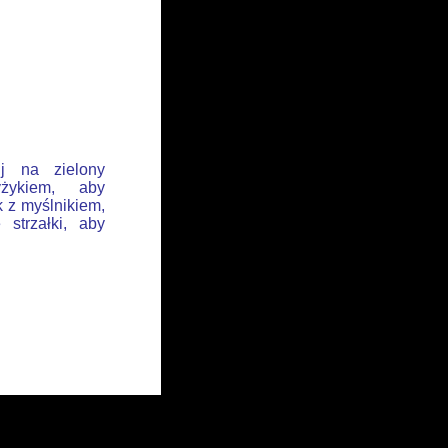
ij na zielony
żykiem, aby
k z myślnikiem,
 strzałki, aby