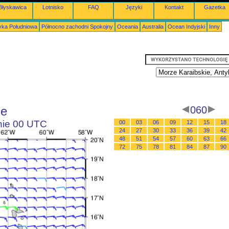
Błyskawica
Lotnisko
FAQ
Języki
Kontakt
Gazetka
ka Południowa
Północno zachodni Spokojny
Oceania
Australia
Ocean Indyjski
Inny
le
060
inie 00 UTC
00
03
06
09
12
15
18
24
27
30
33
36
39
42
48
51
54
57
60
63
66
72
75
78
81
84
87
90