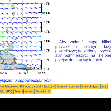
Aby zmienić mapę: klikn
przycisk z czarnym krzy
powiększyć; na zielony przycis
aby pomniejszyć; na zielone
przejść do map sąsiednich.
wyłączeniu odpowiedzialności
ka Południowa
Północno zachodni Spokojny
Oceania
Australia
Ocean Indyjski
Inny
nisko
FAQ
Języki
Kontakt
Gazetka
O