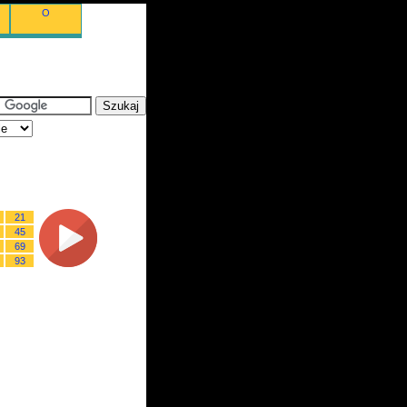
O
21
45
69
93