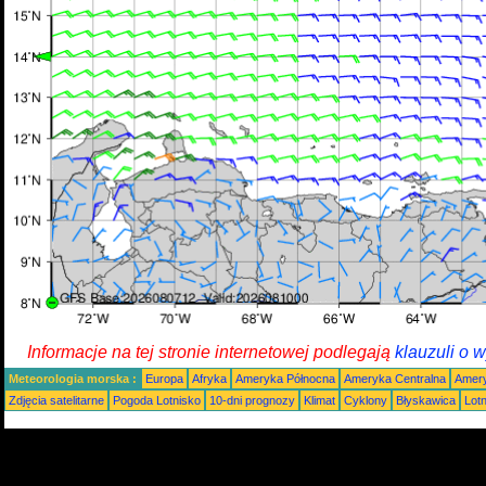
Informacje na tej stronie internetowej podlegają
klauzuli o 
Meteorologia morska :
Europa
Afryka
Ameryka Północna
Ameryka Centralna
Amery
Zdjęcia satelitarne
Pogoda Lotnisko
10-dni prognozy
Klimat
Cyklony
Błyskawica
Lot