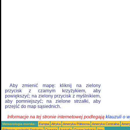
Aby zmienić mapę: kliknij na zielony
przycisk z czarnym krzyżykiem, aby
powiększyć; na zielony przycisk z myślnikiem,
aby pomniejszyć; na zielone strzałki, aby
przejść do map sąsiednich.
Informacje na tej stronie internetowej podlegają
klauzuli o 
Meteorologia morska :
Europa
Afryka
Ameryka Północna
Ameryka Centralna
Amery
Północno zachodni Spokojny
Oceania
Australia
Ocean Indyjski
Inny