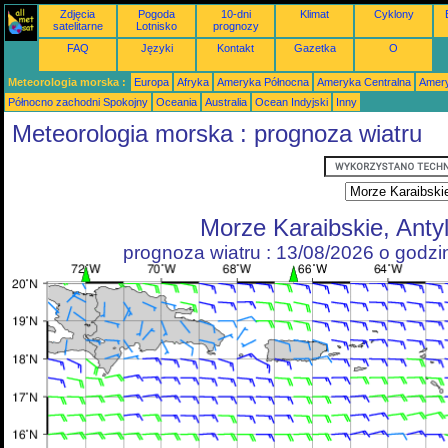
Zdjęcia
Pogoda
10-dni
Klimat
Cyklony
satelitarne
Lotnisko
prognozy
FAQ
Języki
Kontakt
Gazetka
O
Meteorologia morska :
Europa
Afryka
Ameryka Północna
Ameryka Centralna
Amery
Północno zachodni Spokojny
Oceania
Australia
Ocean Indyjski
Inny
Meteorologia morska : prognoza wiatru
Morze Karaibskie, Anty
prognoza wiatru : 13/08/2026 o godz