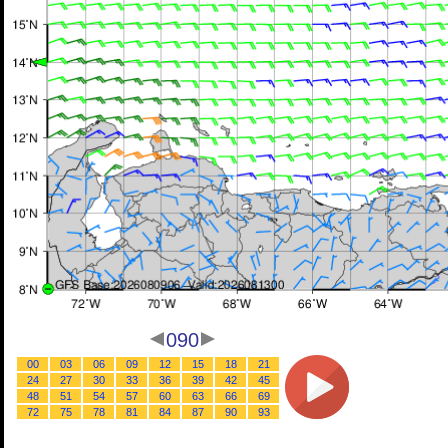
090
00
03
06
09
12
15
18
21
24
27
30
33
36
39
42
45
48
51
54
57
60
63
66
69
72
75
78
81
84
87
90
93