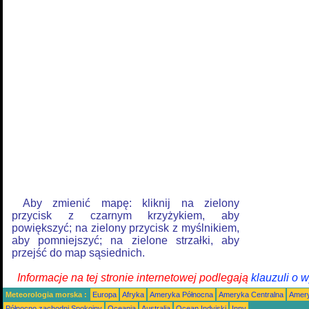
Aby zmienić mapę: kliknij na zielony
przycisk z czarnym krzyżykiem, aby
powiększyć; na zielony przycisk z myślnikiem,
aby pomniejszyć; na zielone strzałki, aby
przejść do map sąsiednich.
Informacje na tej stronie internetowej podlegają
klauzuli o 
Meteorologia morska :
Europa
Afryka
Ameryka Północna
Ameryka Centralna
Amery
Północno zachodni Spokojny
Oceania
Australia
Ocean Indyjski
Inny