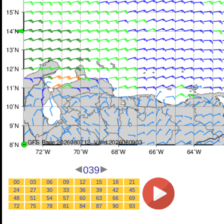
039
00
03
06
09
12
15
18
21
24
27
30
33
36
39
42
45
48
51
54
57
60
63
66
69
72
75
78
81
84
87
90
93