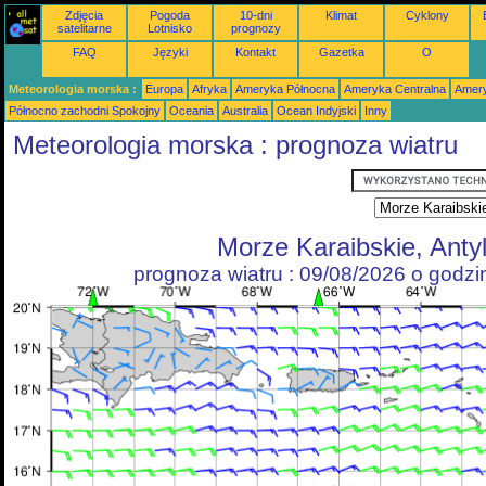
Zdjęcia
Pogoda
10-dni
Klimat
Cyklony
satelitarne
Lotnisko
prognozy
FAQ
Języki
Kontakt
Gazetka
O
Meteorologia morska :
Europa
Afryka
Ameryka Północna
Ameryka Centralna
Amery
Północno zachodni Spokojny
Oceania
Australia
Ocean Indyjski
Inny
Meteorologia morska : prognoza wiatru
Morze Karaibskie, Anty
prognoza wiatru : 09/08/2026 o godz