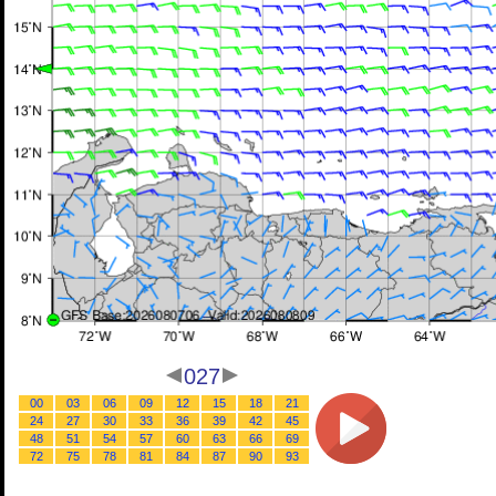
027
00
03
06
09
12
15
18
21
24
27
30
33
36
39
42
45
48
51
54
57
60
63
66
69
72
75
78
81
84
87
90
93