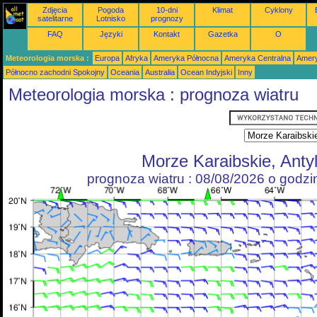
Zdjęcia
Pogoda
10-dni
Klimat
Cyklony
satelitarne
Lotnisko
prognozy
FAQ
Języki
Kontakt
Gazetka
O
Meteorologia morska :
Europa
Afryka
Ameryka Północna
Ameryka Centralna
Amery
Północno zachodni Spokojny
Oceania
Australia
Ocean Indyjski
Inny
Meteorologia morska : prognoza wiatru
Morze Karaibskie, Anty
prognoza wiatru : 08/08/2026 o godz