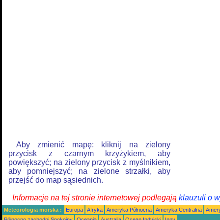
Aby zmienić mapę: kliknij na zielony
przycisk z czarnym krzyżykiem, aby
powiększyć; na zielony przycisk z myślnikiem,
aby pomniejszyć; na zielone strzałki, aby
przejść do map sąsiednich.
Informacje na tej stronie internetowej podlegają
klauzuli o 
Meteorologia morska :
Europa
Afryka
Ameryka Północna
Ameryka Centralna
Amery
Północno zachodni Spokojny
Oceania
Australia
Ocean Indyjski
Inny