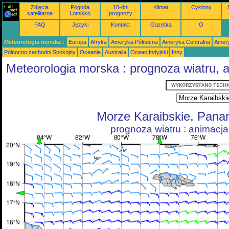
Zdjęcia
Pogoda
10-dni
Klimat
Cyklony
satelitarne
Lotnisko
prognozy
FAQ
Języki
Kontakt
Gazetka
O
Meteorologia morska :
Europa
Afryka
Ameryka Północna
Ameryka Centralna
Amery
Północno zachodni Spokojny
Oceania
Australia
Ocean Indyjski
Inny
Meteorologia morska : prognoza wiatru, 
Morze Karaibskie, Pan
prognoza wiatru : animacja