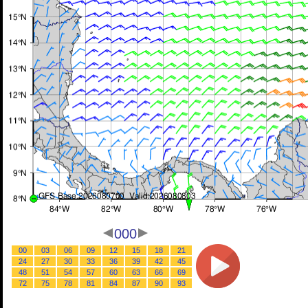
000
00
03
06
09
12
15
18
21
24
27
30
33
36
39
42
45
48
51
54
57
60
63
66
69
72
75
78
81
84
87
90
93