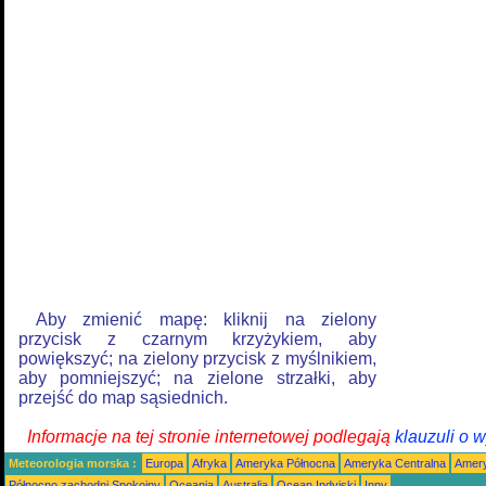
Aby zmienić mapę: kliknij na zielony
przycisk z czarnym krzyżykiem, aby
powiększyć; na zielony przycisk z myślnikiem,
aby pomniejszyć; na zielone strzałki, aby
przejść do map sąsiednich.
Informacje na tej stronie internetowej podlegają
klauzuli o 
Meteorologia morska :
Europa
Afryka
Ameryka Północna
Ameryka Centralna
Amery
Północno zachodni Spokojny
Oceania
Australia
Ocean Indyjski
Inny