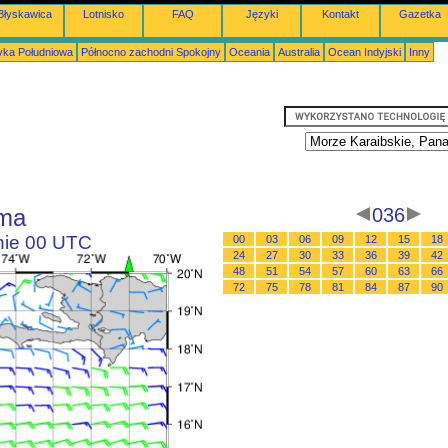
Błyskawica
Lotnisko
FAQ
Języki
Kontakt
Gazetka
ka Południowa
Północno zachodni Spokojny
Oceania
Australia
Ocean Indyjski
Inny
ama
036
inie 00 UTC
00
03
06
09
12
15
18
24
27
30
33
36
39
42
48
51
54
57
60
63
66
72
75
78
81
84
87
90