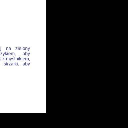
ij na zielony
żykiem, aby
k z myślnikiem,
 strzałki, aby