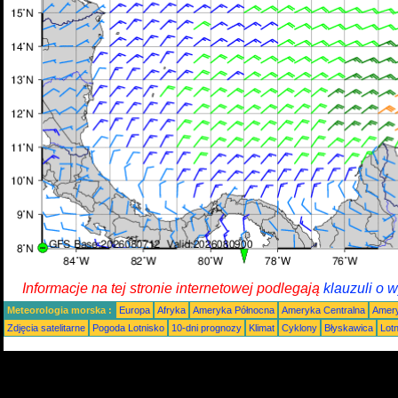
Informacje na tej stronie internetowej podlegają
klauzuli o 
Meteorologia morska :
Europa
Afryka
Ameryka Północna
Ameryka Centralna
Amery
Zdjęcia satelitarne
Pogoda Lotnisko
10-dni prognozy
Klimat
Cyklony
Błyskawica
Lot