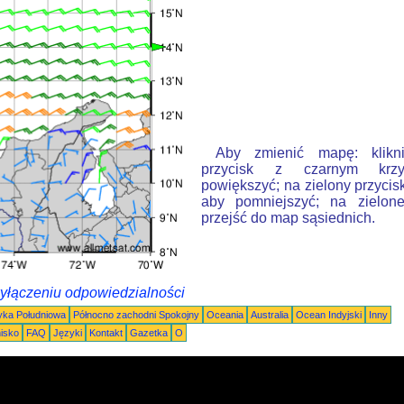
Aby zmienić mapę: klikn
przycisk z czarnym krzy
powiększyć; na zielony przycis
aby pomniejszyć; na zielone
przejść do map sąsiednich.
wyłączeniu odpowiedzialności
ka Południowa
Północno zachodni Spokojny
Oceania
Australia
Ocean Indyjski
Inny
nisko
FAQ
Języki
Kontakt
Gazetka
O