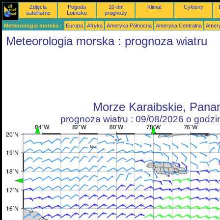
Zdjęcia
Pogoda
10-dni
Klimat
Cyklony
satelitarne
Lotnisko
prognozy
Meteorologia morska :
Europa
Afryka
Ameryka Północna
Ameryka Centralna
Amery
Meteorologia morska : prognoza wiatru
Morze Karaibskie, Pan
prognoza wiatru : 09/08/2026 o godz