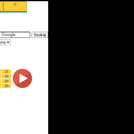
O
21
45
69
93