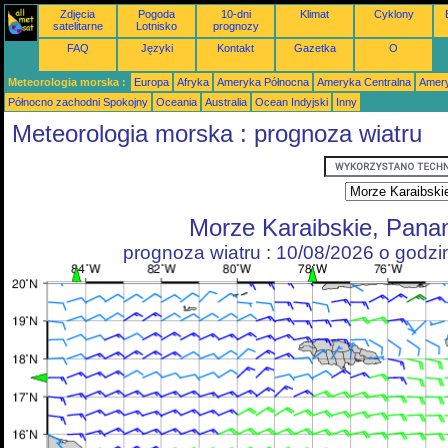
Zdjęcia
Pogoda
10-dni
Klimat
Cyklony
satelitarne
Lotnisko
prognozy
FAQ
Języki
Kontakt
Gazetka
O
Meteorologia morska :
Europa
Afryka
Ameryka Północna
Ameryka Centralna
Amery
Północno zachodni Spokojny
Oceania
Australia
Ocean Indyjski
Inny
Meteorologia morska : prognoza wiatru
Morze Karaibskie, Pan
prognoza wiatru : 10/08/2026 o godz