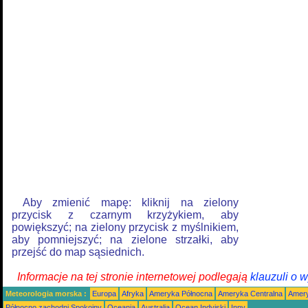
Aby zmienić mapę: kliknij na zielony
przycisk z czarnym krzyżykiem, aby
powiększyć; na zielony przycisk z myślnikiem,
aby pomniejszyć; na zielone strzałki, aby
przejść do map sąsiednich.
Informacje na tej stronie internetowej podlegają
klauzuli o 
Meteorologia morska :
Europa
Afryka
Ameryka Północna
Ameryka Centralna
Amery
Północno zachodni Spokojny
Oceania
Australia
Ocean Indyjski
Inny