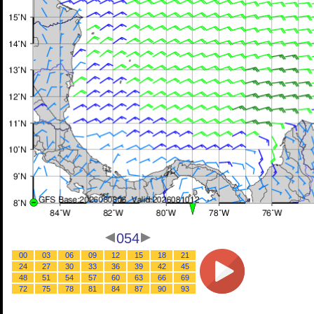
054
00
03
06
09
12
15
18
21
24
27
30
33
36
39
42
45
48
51
54
57
60
63
66
69
72
75
78
81
84
87
90
93