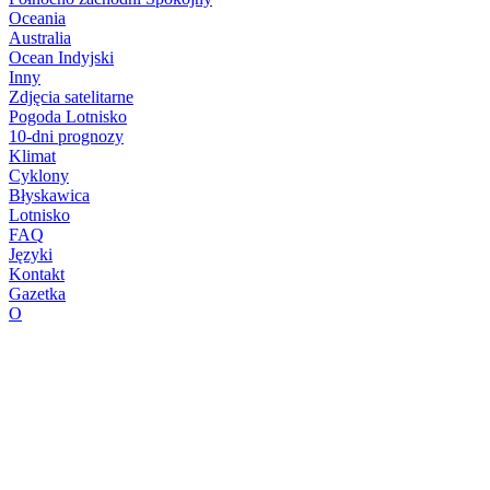
Oceania
Australia
Ocean Indyjski
Inny
Zdjęcia satelitarne
Pogoda Lotnisko
10-dni prognozy
Klimat
Cyklony
Błyskawica
Lotnisko
FAQ
Języki
Kontakt
Gazetka
O