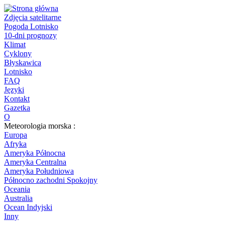
Zdjęcia satelitarne
Pogoda Lotnisko
10-dni prognozy
Klimat
Cyklony
Błyskawica
Lotnisko
FAQ
Języki
Kontakt
Gazetka
O
Meteorologia morska :
Europa
Afryka
Ameryka Północna
Ameryka Centralna
Ameryka Południowa
Północno zachodni Spokojny
Oceania
Australia
Ocean Indyjski
Inny