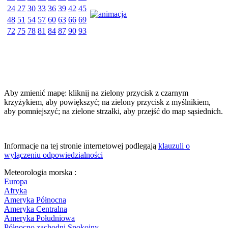
24
27
30
33
36
39
42
45
48
51
54
57
60
63
66
69
72
75
78
81
84
87
90
93
Aby zmienić mapę: kliknij na zielony przycisk z czarnym
krzyżykiem, aby powiększyć; na zielony przycisk z myślnikiem,
aby pomniejszyć; na zielone strzałki, aby przejść do map sąsiednich.
Informacje na tej stronie internetowej podlegają
klauzuli o
wyłączeniu odpowiedzialności
Meteorologia morska :
Europa
Afryka
Ameryka Północna
Ameryka Centralna
Ameryka Południowa
Północno zachodni Spokojny