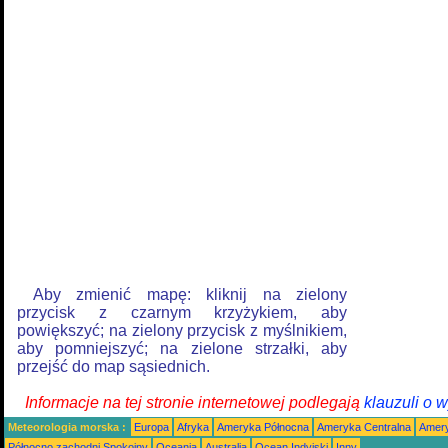
Aby zmienić mapę: kliknij na zielony
przycisk z czarnym krzyżykiem, aby
powiększyć; na zielony przycisk z myślnikiem,
aby pomniejszyć; na zielone strzałki, aby
przejść do map sąsiednich.
Informacje na tej stronie internetowej podlegają
klauzuli o 
Meteorologia morska :
Europa
Afryka
Ameryka Północna
Ameryka Centralna
Amery
Północno zachodni Spokojny
Oceania
Australia
Ocean Indyjski
Inny