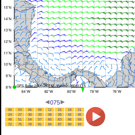
075
00
03
06
09
12
15
18
21
24
27
30
33
36
39
42
45
48
51
54
57
60
63
66
69
72
75
78
81
84
87
90
93