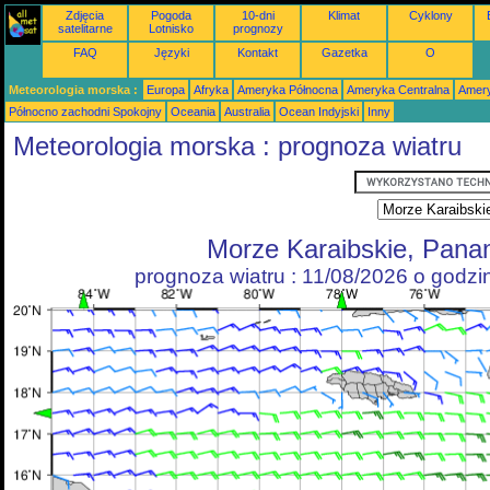
Zdjęcia
Pogoda
10-dni
Klimat
Cyklony
satelitarne
Lotnisko
prognozy
FAQ
Języki
Kontakt
Gazetka
O
Meteorologia morska :
Europa
Afryka
Ameryka Północna
Ameryka Centralna
Amery
Północno zachodni Spokojny
Oceania
Australia
Ocean Indyjski
Inny
Meteorologia morska : prognoza wiatru
Morze Karaibskie, Pan
prognoza wiatru : 11/08/2026 o godz