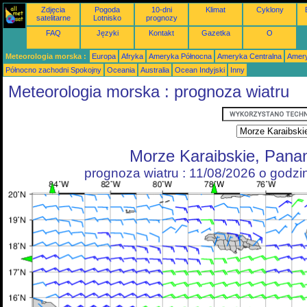
Zdjęcia
Pogoda
10-dni
Klimat
Cyklony
satelitarne
Lotnisko
prognozy
FAQ
Języki
Kontakt
Gazetka
O
Meteorologia morska :
Europa
Afryka
Ameryka Północna
Ameryka Centralna
Amery
Północno zachodni Spokojny
Oceania
Australia
Ocean Indyjski
Inny
Meteorologia morska : prognoza wiatru
Morze Karaibskie, Pan
prognoza wiatru : 11/08/2026 o godz