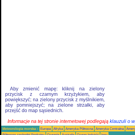
Aby zmienić mapę: kliknij na zielony
przycisk z czarnym krzyżykiem, aby
powiększyć; na zielony przycisk z myślnikiem,
aby pomniejszyć; na zielone strzałki, aby
przejść do map sąsiednich.
Informacje na tej stronie internetowej podlegają
klauzuli o 
Meteorologia morska :
Europa
Afryka
Ameryka Północna
Ameryka Centralna
Amery
Północno zachodni Spokojny
Oceania
Australia
Ocean Indyjski
Inny