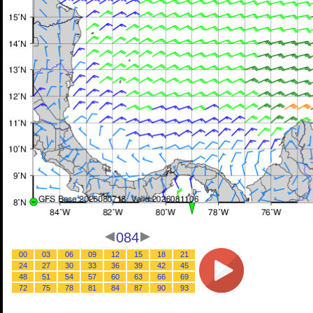
084
00
03
06
09
12
15
18
21
24
27
30
33
36
39
42
45
48
51
54
57
60
63
66
69
72
75
78
81
84
87
90
93