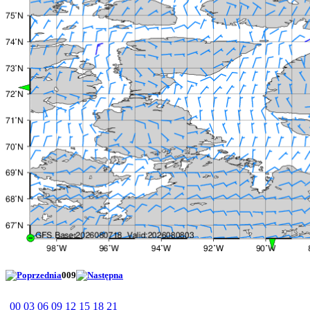
009
00
03
06
09
12
15
18
21