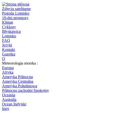
Zdjęcia satelitarne
Pogoda Lotnisko
10-dni prognozy
Klimat
Cyklony
Błyskawica
Lotnisko
FAQ
Języki
Kontakt
Gazetka
O
Meteorologia morska :
Europa
Afryka
Ameryka Północna
Ameryka Centralna
Ameryka Południowa
Północno zachodni Spokojny
Oceania
Australia
Ocean Indyjski
Inny