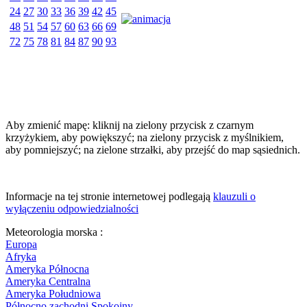
24
27
30
33
36
39
42
45
48
51
54
57
60
63
66
69
72
75
78
81
84
87
90
93
Aby zmienić mapę: kliknij na zielony przycisk z czarnym
krzyżykiem, aby powiększyć; na zielony przycisk z myślnikiem,
aby pomniejszyć; na zielone strzałki, aby przejść do map sąsiednich.
Informacje na tej stronie internetowej podlegają
klauzuli o
wyłączeniu odpowiedzialności
Meteorologia morska :
Europa
Afryka
Ameryka Północna
Ameryka Centralna
Ameryka Południowa
Północno zachodni Spokojny