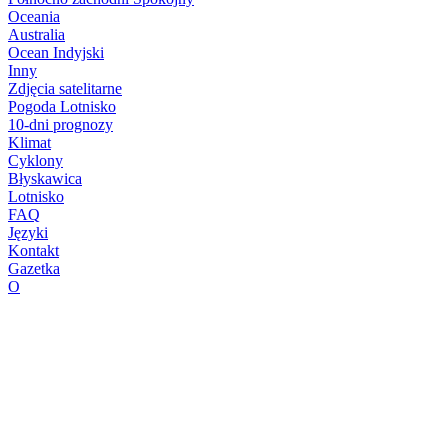
Oceania
Australia
Ocean Indyjski
Inny
Zdjęcia satelitarne
Pogoda Lotnisko
10-dni prognozy
Klimat
Cyklony
Błyskawica
Lotnisko
FAQ
Języki
Kontakt
Gazetka
O