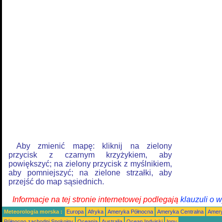
Aby zmienić mapę: kliknij na zielony
przycisk z czarnym krzyżykiem, aby
powiększyć; na zielony przycisk z myślnikiem,
aby pomniejszyć; na zielone strzałki, aby
przejść do map sąsiednich.
Informacje na tej stronie internetowej podlegają
klauzuli o 
Meteorologia morska :
Europa
Afryka
Ameryka Północna
Ameryka Centralna
Amery
Północno zachodni Spokojny
Oceania
Australia
Ocean Indyjski
Inny