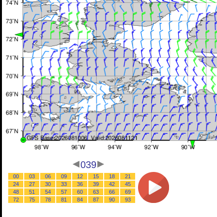
039
00
03
06
09
12
15
18
21
24
27
30
33
36
39
42
45
48
51
54
57
60
63
66
69
72
75
78
81
84
87
90
93