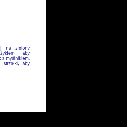
ij na zielony
żykiem, aby
k z myślnikiem,
 strzałki, aby