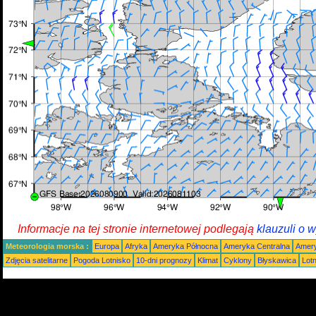
Informacje na tej stronie internetowej podlegają
klauzuli o 
Meteorologia morska :
Europa
Afryka
Ameryka Północna
Ameryka Centralna
Amery
Zdjęcia satelitarne
Pogoda Lotnisko
10-dni prognozy
Klimat
Cyklony
Błyskawica
Lot