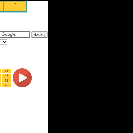
O
21
45
69
93