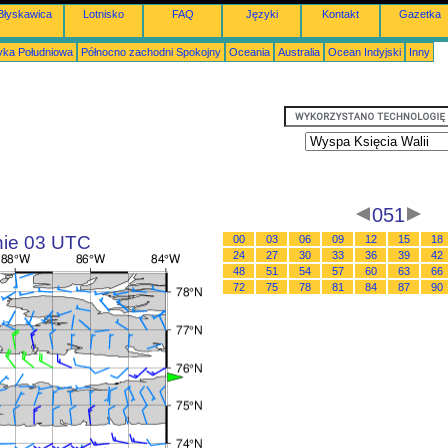
Błyskawica
Lotnisko
FAQ
Języki
Kontakt
Gazetka
ka Południowa
Północno zachodni Spokojny
Oceania
Australia
Ocean Indyjski
Inny
051
inie 03 UTC
00
03
06
09
12
15
18
24
27
30
33
36
39
42
48
51
54
57
60
63
66
72
75
78
81
84
87
90