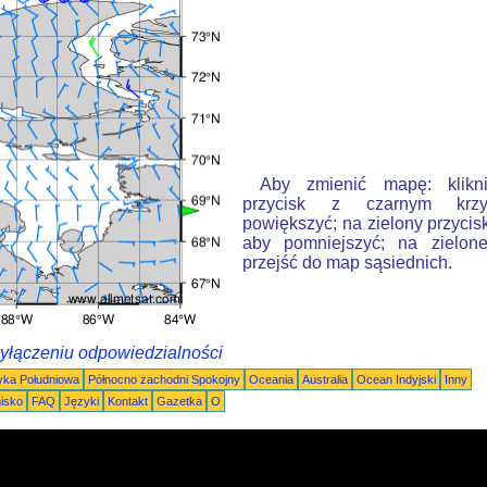
Aby zmienić mapę: klikn
przycisk z czarnym krzy
powiększyć; na zielony przycis
aby pomniejszyć; na zielone
przejść do map sąsiednich.
wyłączeniu odpowiedzialności
ka Południowa
Północno zachodni Spokojny
Oceania
Australia
Ocean Indyjski
Inny
nisko
FAQ
Języki
Kontakt
Gazetka
O