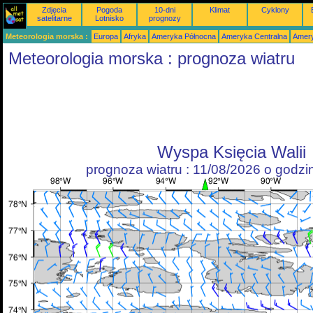
Zdjęcia
Pogoda
10-dni
Klimat
Cyklony
satelitarne
Lotnisko
prognozy
Meteorologia morska :
Europa
Afryka
Ameryka Północna
Ameryka Centralna
Amery
Meteorologia morska : prognoza wiatru
Wyspa Księcia Walii
prognoza wiatru : 11/08/2026 o godz