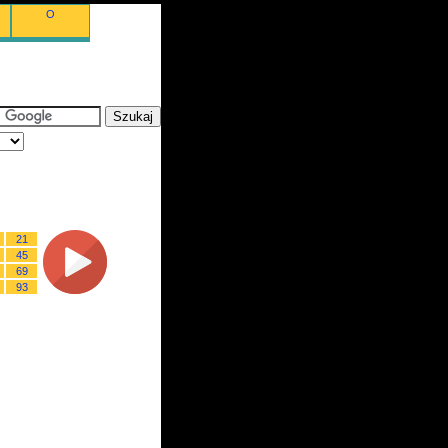
O
21
45
69
93