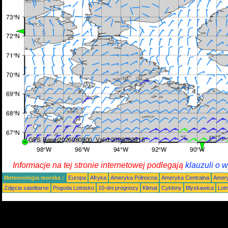
Informacje na tej stronie internetowej podlegają
klauzuli o 
Meteorologia morska :
Europa
Afryka
Ameryka Północna
Ameryka Centralna
Amery
Zdjęcia satelitarne
Pogoda Lotnisko
10-dni prognozy
Klimat
Cyklony
Błyskawica
Lot