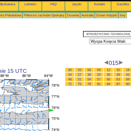
Błyskawica
Lotnisko
FAQ
Języki
Kontakt
Gazetka
ka Południowa
Północno zachodni Spokojny
Oceania
Australia
Ocean Indyjski
Inny
015
inie 15 UTC
00
03
06
09
12
15
18
24
27
30
33
36
39
42
48
51
54
57
60
63
66
72
75
78
81
84
87
90