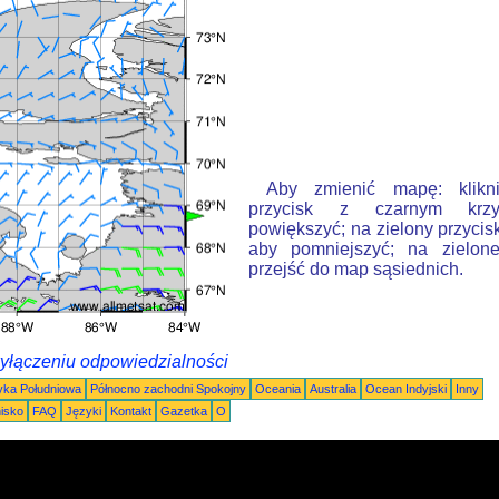
Aby zmienić mapę: klikn
przycisk z czarnym krzy
powiększyć; na zielony przycis
aby pomniejszyć; na zielone
przejść do map sąsiednich.
wyłączeniu odpowiedzialności
ka Południowa
Północno zachodni Spokojny
Oceania
Australia
Ocean Indyjski
Inny
nisko
FAQ
Języki
Kontakt
Gazetka
O