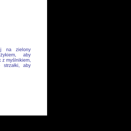
ij na zielony
żykiem, aby
k z myślnikiem,
 strzałki, aby