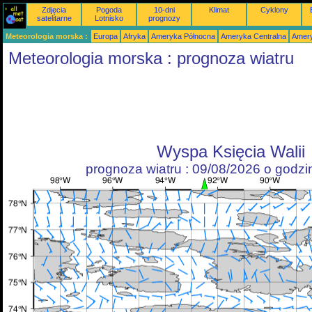
Zdjęcia
Pogoda
10-dni
Klimat
Cyklony
satelitarne
Lotnisko
prognozy
Meteorologia morska :
Europa
Afryka
Ameryka Północna
Ameryka Centralna
Amery
Meteorologia morska : prognoza wiatru
Wyspa Księcia Walii
prognoza wiatru : 09/08/2026 o godz