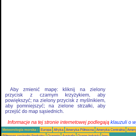
Aby zmienić mapę: kliknij na zielony
przycisk z czarnym krzyżykiem, aby
powiększyć; na zielony przycisk z myślnikiem,
aby pomniejszyć; na zielone strzałki, aby
przejść do map sąsiednich.
Informacje na tej stronie internetowej podlegają
klauzuli o 
Meteorologia morska :
Europa
Afryka
Ameryka Północna
Ameryka Centralna
Amery
Północno zachodni Spokojny
Oceania
Australia
Ocean Indyjski
Inny