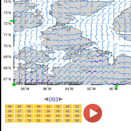
093
00
03
06
09
12
15
18
21
24
27
30
33
36
39
42
45
48
51
54
57
60
63
66
69
72
75
78
81
84
87
90
93