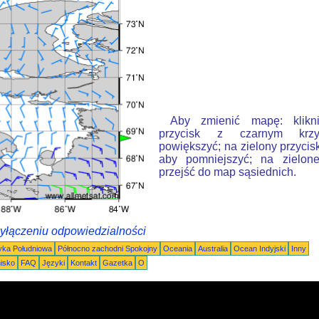
Aby zmienić mapę: klikn
przycisk z czarnym krzy
powiększyć; na zielony przycis
aby pomniejszyć; na zielone
przejść do map sąsiednich.
wyłączeniu odpowiedzialności
ka Południowa
Północno zachodni Spokojny
Oceania
Australia
Ocean Indyjski
Inny
nisko
FAQ
Języki
Kontakt
Gazetka
O