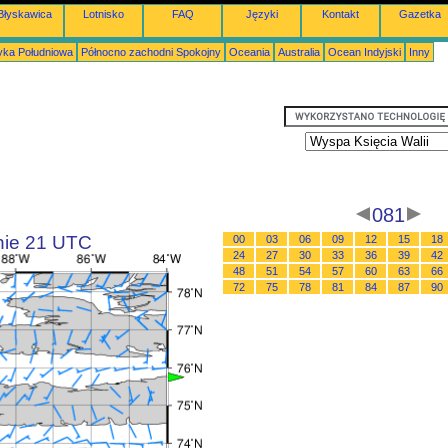
Błyskawica
Lotnisko
FAQ
Języki
Kontakt
Gazetka
ka Południowa
Północno zachodni Spokojny
Oceania
Australia
Ocean Indyjski
Inny
081
inie 21 UTC
00
03
06
09
12
15
18
24
27
30
33
36
39
42
48
51
54
57
60
63
66
72
75
78
81
84
87
90