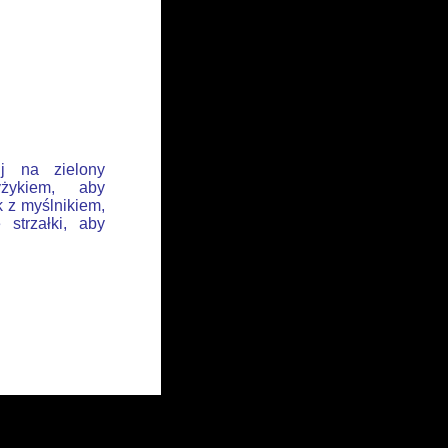
ij na zielony
żykiem, aby
k z myślnikiem,
 strzałki, aby