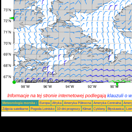
Informacje na tej stronie internetowej podlegają
klauzuli o 
Meteorologia morska :
Europa
Afryka
Ameryka Północna
Ameryka Centralna
Amery
Zdjęcia satelitarne
Pogoda Lotnisko
10-dni prognozy
Klimat
Cyklony
Błyskawica
Lot