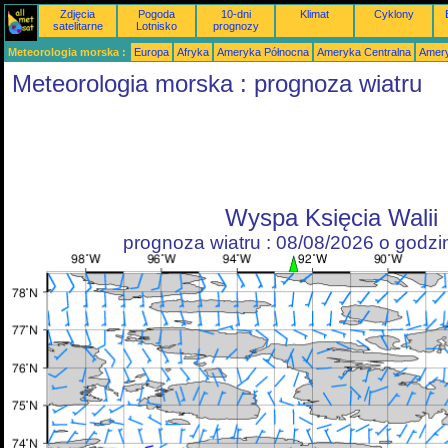
Zdjęcia
Pogoda
10-dni
Klimat
Cyklony
satelitarne
Lotnisko
prognozy
Meteorologia morska :
Europa
Afryka
Ameryka Północna
Ameryka Centralna
Amery
Meteorologia morska : prognoza wiatru
Wyspa Księcia Walii
prognoza wiatru : 08/08/2026 o godz