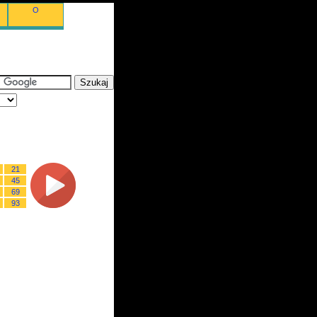
O
21
45
69
93