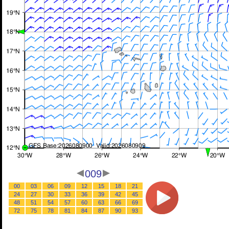
009
00
03
06
09
12
15
18
21
24
27
30
33
36
39
42
45
48
51
54
57
60
63
66
69
72
75
78
81
84
87
90
93