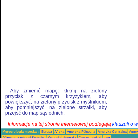
Aby zmienić mapę: kliknij na zielony
przycisk z czarnym krzyżykiem, aby
powiększyć; na zielony przycisk z myślnikiem,
aby pomniejszyć; na zielone strzałki, aby
przejść do map sąsiednich.
Informacje na tej stronie internetowej podlegają
klauzuli o 
Meteorologia morska :
Europa
Afryka
Ameryka Północna
Ameryka Centralna
Amery
Północno zachodni Spokojny
Oceania
Australia
Ocean Indyjski
Inny