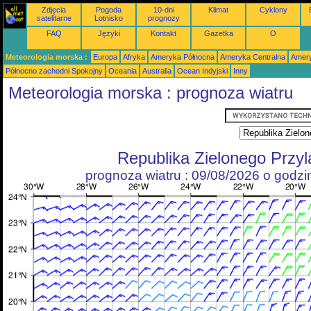
Zdjęcia
Pogoda
10-dni
Klimat
Cyklony
satelitarne
Lotnisko
prognozy
FAQ
Języki
Kontakt
Gazetka
O
Meteorologia morska :
Europa
Afryka
Ameryka Północna
Ameryka Centralna
Amery
Północno zachodni Spokojny
Oceania
Australia
Ocean Indyjski
Inny
Meteorologia morska : prognoza wiatru
Republika Zielonego Przy
prognoza wiatru : 09/08/2026 o godz