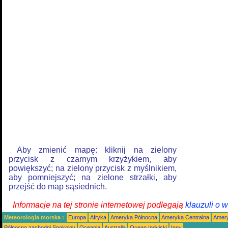
Aby zmienić mapę: kliknij na zielony
przycisk z czarnym krzyżykiem, aby
powiększyć; na zielony przycisk z myślnikiem,
aby pomniejszyć; na zielone strzałki, aby
przejść do map sąsiednich.
Informacje na tej stronie internetowej podlegają
klauzuli o 
Meteorologia morska :
Europa
Afryka
Ameryka Północna
Ameryka Centralna
Amery
Północno zachodni Spokojny
Oceania
Australia
Ocean Indyjski
Inny