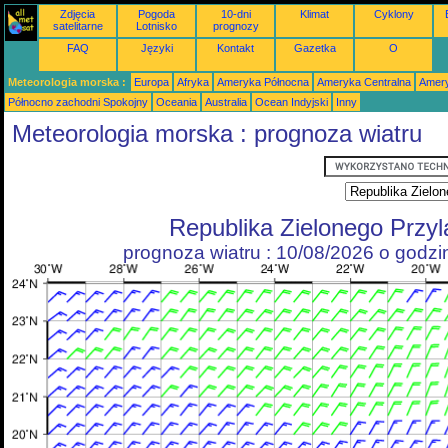
Zdjęcia
Pogoda
10-dni
Klimat
Cyklony
satelitarne
Lotnisko
prognozy
FAQ
Języki
Kontakt
Gazetka
O
Meteorologia morska :
Europa
Afryka
Ameryka Północna
Ameryka Centralna
Amery
Północno zachodni Spokojny
Oceania
Australia
Ocean Indyjski
Inny
Meteorologia morska : prognoza wiatru
Republika Zielonego Przy
prognoza wiatru : 10/08/2026 o godz