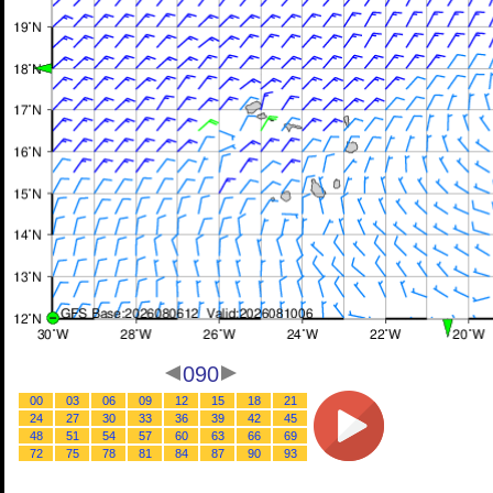
090
00
03
06
09
12
15
18
21
24
27
30
33
36
39
42
45
48
51
54
57
60
63
66
69
72
75
78
81
84
87
90
93