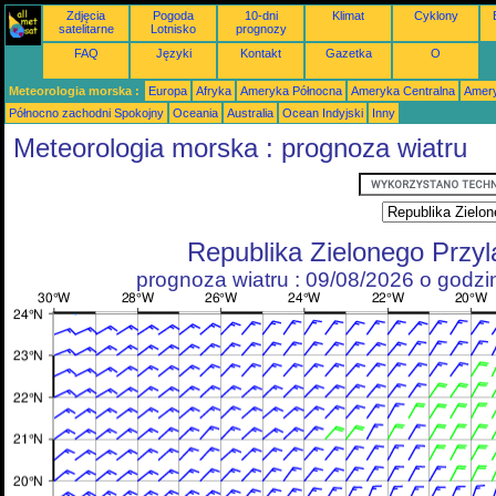
Zdjęcia
Pogoda
10-dni
Klimat
Cyklony
satelitarne
Lotnisko
prognozy
FAQ
Języki
Kontakt
Gazetka
O
Meteorologia morska :
Europa
Afryka
Ameryka Północna
Ameryka Centralna
Amery
Północno zachodni Spokojny
Oceania
Australia
Ocean Indyjski
Inny
Meteorologia morska : prognoza wiatru
Republika Zielonego Przy
prognoza wiatru : 09/08/2026 o godz