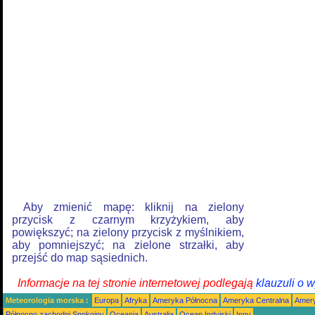
Aby zmienić mapę: kliknij na zielony
przycisk z czarnym krzyżykiem, aby
powiększyć; na zielony przycisk z myślnikiem,
aby pomniejszyć; na zielone strzałki, aby
przejść do map sąsiednich.
Informacje na tej stronie internetowej podlegają
klauzuli o 
Meteorologia morska :
Europa
Afryka
Ameryka Północna
Ameryka Centralna
Amery
Północno zachodni Spokojny
Oceania
Australia
Ocean Indyjski
Inny