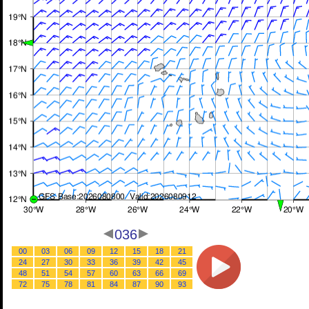
036
00
03
06
09
12
15
18
21
24
27
30
33
36
39
42
45
48
51
54
57
60
63
66
69
72
75
78
81
84
87
90
93