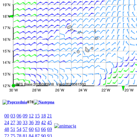
078
00
03
06
09
12
15
18
21
24
27
30
33
36
39
42
45
48
51
54
57
60
63
66
69
72
75
78
81
84
87
90
93