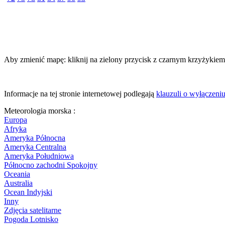
Aby zmienić mapę: kliknij na zielony przycisk z czarnym krzyżykiem,
Informacje na tej stronie internetowej podlegają
klauzuli o wyłączeni
Meteorologia morska :
Europa
Afryka
Ameryka Północna
Ameryka Centralna
Ameryka Południowa
Północno zachodni Spokojny
Oceania
Australia
Ocean Indyjski
Inny
Zdjęcia satelitarne
Pogoda Lotnisko