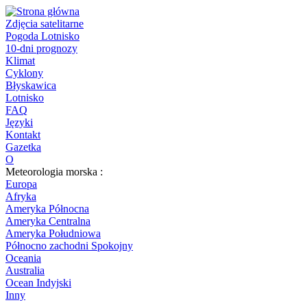
Zdjęcia satelitarne
Pogoda Lotnisko
10-dni prognozy
Klimat
Cyklony
Błyskawica
Lotnisko
FAQ
Języki
Kontakt
Gazetka
O
Meteorologia morska :
Europa
Afryka
Ameryka Północna
Ameryka Centralna
Ameryka Południowa
Północno zachodni Spokojny
Oceania
Australia
Ocean Indyjski
Inny