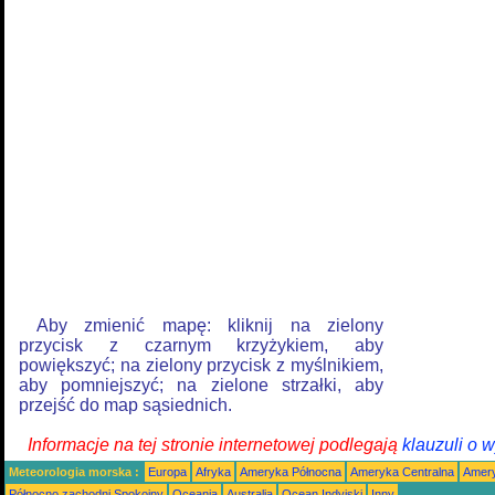
Aby zmienić mapę: kliknij na zielony
przycisk z czarnym krzyżykiem, aby
powiększyć; na zielony przycisk z myślnikiem,
aby pomniejszyć; na zielone strzałki, aby
przejść do map sąsiednich.
Informacje na tej stronie internetowej podlegają
klauzuli o 
Meteorologia morska :
Europa
Afryka
Ameryka Północna
Ameryka Centralna
Amery
Północno zachodni Spokojny
Oceania
Australia
Ocean Indyjski
Inny