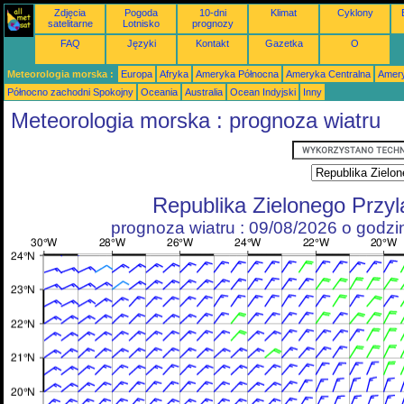
Zdjęcia
Pogoda
10-dni
Klimat
Cyklony
satelitarne
Lotnisko
prognozy
FAQ
Języki
Kontakt
Gazetka
O
Meteorologia morska :
Europa
Afryka
Ameryka Północna
Ameryka Centralna
Amery
Północno zachodni Spokojny
Oceania
Australia
Ocean Indyjski
Inny
Meteorologia morska : prognoza wiatru
Republika Zielonego Przy
prognoza wiatru : 09/08/2026 o godz