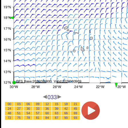
033
00
03
06
09
12
15
18
21
24
27
30
33
36
39
42
45
48
51
54
57
60
63
66
69
72
75
78
81
84
87
90
93