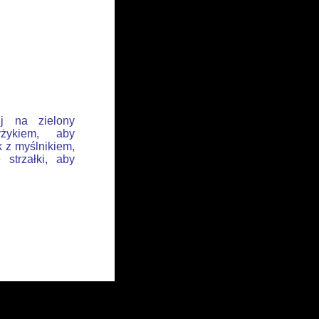
ij na zielony
żykiem, aby
k z myślnikiem,
 strzałki, aby