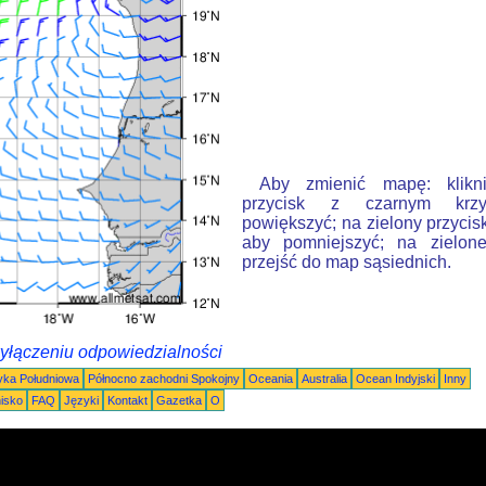
Aby zmienić mapę: klikn
przycisk z czarnym krzy
powiększyć; na zielony przycis
aby pomniejszyć; na zielone
przejść do map sąsiednich.
wyłączeniu odpowiedzialności
ka Południowa
Północno zachodni Spokojny
Oceania
Australia
Ocean Indyjski
Inny
nisko
FAQ
Języki
Kontakt
Gazetka
O