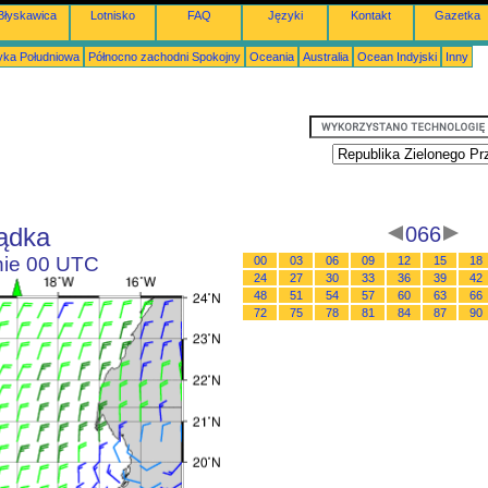
Błyskawica
Lotnisko
FAQ
Języki
Kontakt
Gazetka
ka Południowa
Północno zachodni Spokojny
Oceania
Australia
Ocean Indyjski
Inny
lądka
066
inie 00 UTC
00
03
06
09
12
15
18
24
27
30
33
36
39
42
48
51
54
57
60
63
66
72
75
78
81
84
87
90