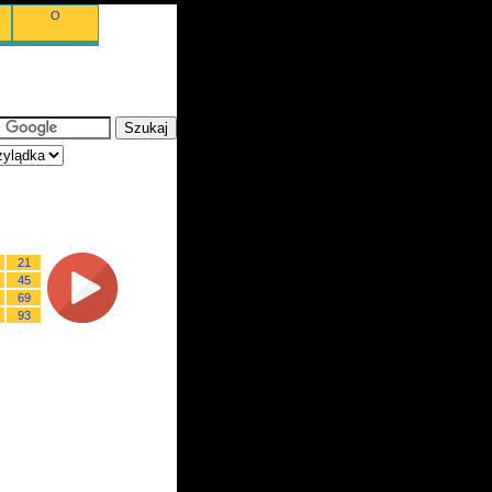
O
21
45
69
93