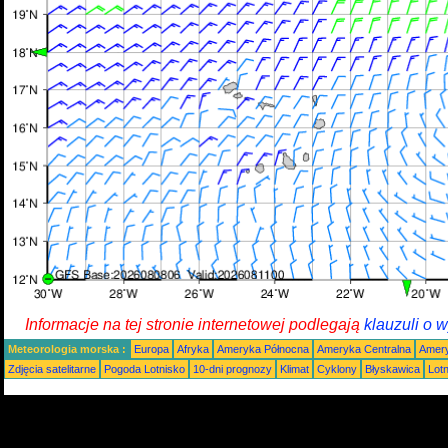
Informacje na tej stronie internetowej podlegają
klauzuli o 
Meteorologia morska :
Europa
Afryka
Ameryka Północna
Ameryka Centralna
Amery
Zdjęcia satelitarne
Pogoda Lotnisko
10-dni prognozy
Klimat
Cyklony
Błyskawica
Lot