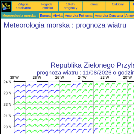
Zdjęcia
Pogoda
10-dni
Klimat
Cyklony
satelitarne
Lotnisko
prognozy
Meteorologia morska :
Europa
Afryka
Ameryka Północna
Ameryka Centralna
Amery
Meteorologia morska : prognoza wiatru
Republika Zielonego Przy
prognoza wiatru : 11/08/2026 o godz