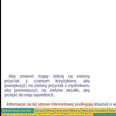
Aby zmienić mapę: kliknij na zielony
przycisk z czarnym krzyżykiem, aby
powiększyć; na zielony przycisk z myślnikiem,
aby pomniejszyć; na zielone strzałki, aby
przejść do map sąsiednich.
Informacje na tej stronie internetowej podlegają
klauzuli o 
Meteorologia morska :
Europa
Afryka
Ameryka Północna
Ameryka Centralna
Amery
Północno zachodni Spokojny
Oceania
Australia
Ocean Indyjski
Inny