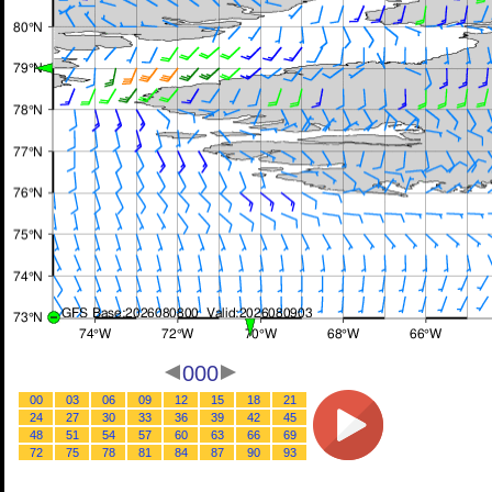
000
00
03
06
09
12
15
18
21
24
27
30
33
36
39
42
45
48
51
54
57
60
63
66
69
72
75
78
81
84
87
90
93