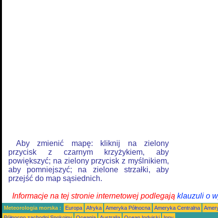
Aby zmienić mapę: kliknij na zielony
przycisk z czarnym krzyżykiem, aby
powiększyć; na zielony przycisk z myślnikiem,
aby pomniejszyć; na zielone strzałki, aby
przejść do map sąsiednich.
Informacje na tej stronie internetowej podlegają
klauzuli o 
Meteorologia morska :
Europa
Afryka
Ameryka Północna
Ameryka Centralna
Amery
Północno zachodni Spokojny
Oceania
Australia
Ocean Indyjski
Inny