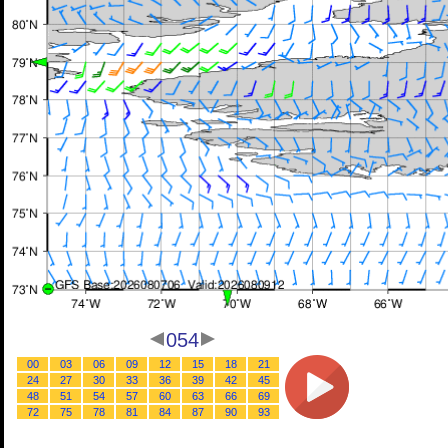
054
00
03
06
09
12
15
18
21
24
27
30
33
36
39
42
45
48
51
54
57
60
63
66
69
72
75
78
81
84
87
90
93