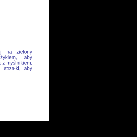
ij na zielony
żykiem, aby
k z myślnikiem,
 strzałki, aby