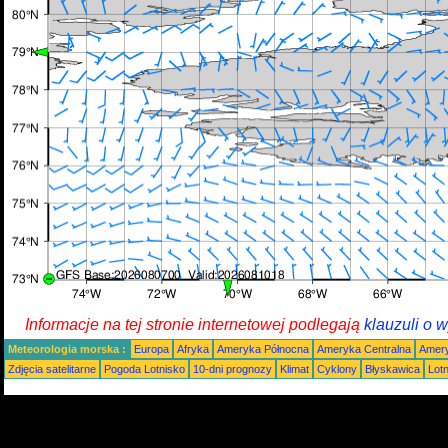
Informacje na tej stronie internetowej podlegają
klauzuli o 
Meteorologia morska :
Europa
Afryka
Ameryka Północna
Ameryka Centralna
Amery
Zdjęcia satelitarne
Pogoda Lotnisko
10-dni prognozy
Klimat
Cyklony
Błyskawica
Lot