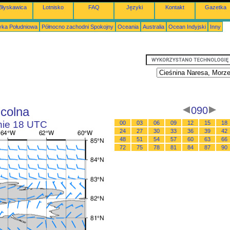
Błyskawica
Lotnisko
FAQ
Języki
Kontakt
Gazetka
ka Południowa
Północno zachodni Spokojny
Oceania
Australia
Ocean Indyjski
Inny
ncolna
090
inie 18 UTC
00
03
06
09
12
15
18
24
27
30
33
36
39
42
48
51
54
57
60
63
66
72
75
78
81
84
87
90