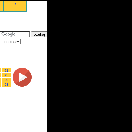
O
21
45
69
93