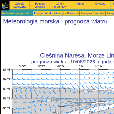
Zdjęcia
Pogoda
10-dni
Klimat
Cyklony
satelitarne
Lotnisko
prognozy
Meteorologia morska :
Europa
Afryka
Ameryka Północna
Ameryka Centralna
Amery
Meteorologia morska : prognoza wiatru
Cieśnina Naresa, Morze Li
prognoza wiatru : 10/08/2026 o godz