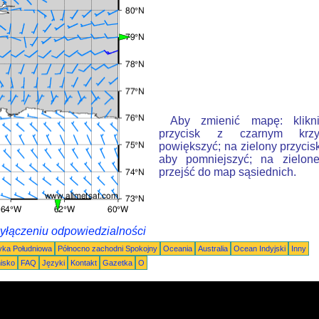
Aby zmienić mapę: klikn
przycisk z czarnym krzy
powiększyć; na zielony przycis
aby pomniejszyć; na zielone
przejść do map sąsiednich.
wyłączeniu odpowiedzialności
ka Południowa
Północno zachodni Spokojny
Oceania
Australia
Ocean Indyjski
Inny
nisko
FAQ
Języki
Kontakt
Gazetka
O