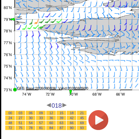
018
00
03
06
09
12
15
18
21
24
27
30
33
36
39
42
45
48
51
54
57
60
63
66
69
72
75
78
81
84
87
90
93