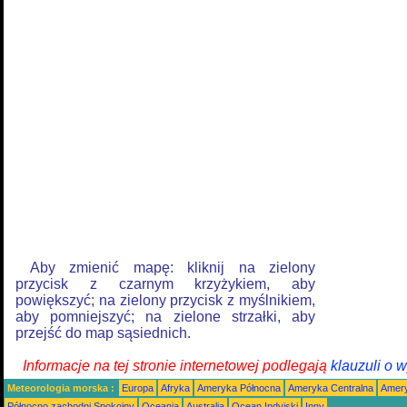
Aby zmienić mapę: kliknij na zielony
przycisk z czarnym krzyżykiem, aby
powiększyć; na zielony przycisk z myślnikiem,
aby pomniejszyć; na zielone strzałki, aby
przejść do map sąsiednich.
Informacje na tej stronie internetowej podlegają
klauzuli o 
Meteorologia morska :
Europa
Afryka
Ameryka Północna
Ameryka Centralna
Amery
Północno zachodni Spokojny
Oceania
Australia
Ocean Indyjski
Inny