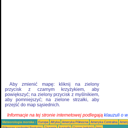
Aby zmienić mapę: kliknij na zielony
przycisk z czarnym krzyżykiem, aby
powiększyć; na zielony przycisk z myślnikiem,
aby pomniejszyć; na zielone strzałki, aby
przejść do map sąsiednich.
Informacje na tej stronie internetowej podlegają
klauzuli o 
Meteorologia morska :
Europa
Afryka
Ameryka Północna
Ameryka Centralna
Amery
Północno zachodni Spokojny
Oceania
Australia
Ocean Indyjski
Inny