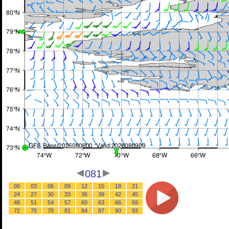
081
00
03
06
09
12
15
18
21
24
27
30
33
36
39
42
45
48
51
54
57
60
63
66
69
72
75
78
81
84
87
90
93