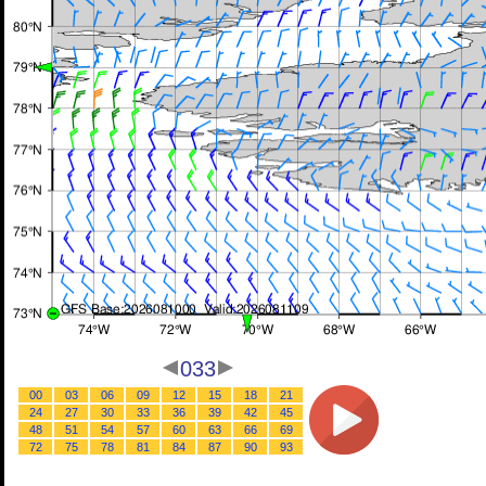
033
00
03
06
09
12
15
18
21
24
27
30
33
36
39
42
45
48
51
54
57
60
63
66
69
72
75
78
81
84
87
90
93