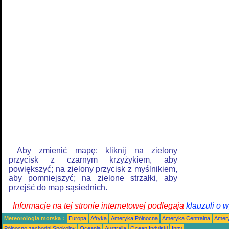
Aby zmienić mapę: kliknij na zielony
przycisk z czarnym krzyżykiem, aby
powiększyć; na zielony przycisk z myślnikiem,
aby pomniejszyć; na zielone strzałki, aby
przejść do map sąsiednich.
Informacje na tej stronie internetowej podlegają
klauzuli o 
Meteorologia morska :
Europa
Afryka
Ameryka Północna
Ameryka Centralna
Amery
Północno zachodni Spokojny
Oceania
Australia
Ocean Indyjski
Inny