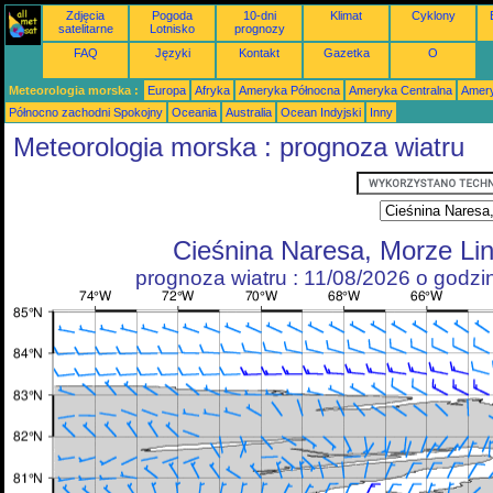
Zdjęcia
Pogoda
10-dni
Klimat
Cyklony
satelitarne
Lotnisko
prognozy
FAQ
Języki
Kontakt
Gazetka
O
Meteorologia morska :
Europa
Afryka
Ameryka Północna
Ameryka Centralna
Amery
Północno zachodni Spokojny
Oceania
Australia
Ocean Indyjski
Inny
Meteorologia morska : prognoza wiatru
Cieśnina Naresa, Morze Li
prognoza wiatru : 11/08/2026 o godz