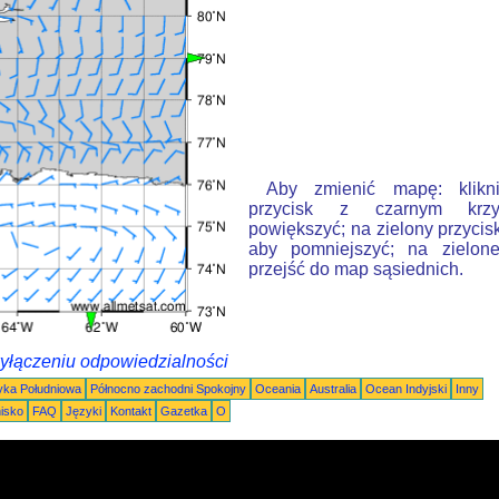
Aby zmienić mapę: klikn
przycisk z czarnym krzy
powiększyć; na zielony przycis
aby pomniejszyć; na zielone
przejść do map sąsiednich.
wyłączeniu odpowiedzialności
ka Południowa
Północno zachodni Spokojny
Oceania
Australia
Ocean Indyjski
Inny
nisko
FAQ
Języki
Kontakt
Gazetka
O