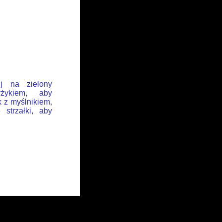
ij na zielony
żykiem, aby
k z myślnikiem,
 strzałki, aby