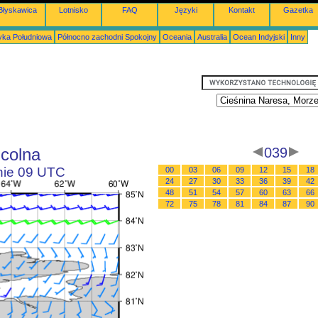
Błyskawica
Lotnisko
FAQ
Języki
Kontakt
Gazetka
ka Południowa
Północno zachodni Spokojny
Oceania
Australia
Ocean Indyjski
Inny
ncolna
039
inie 09 UTC
00
03
06
09
12
15
18
24
27
30
33
36
39
42
48
51
54
57
60
63
66
72
75
78
81
84
87
90