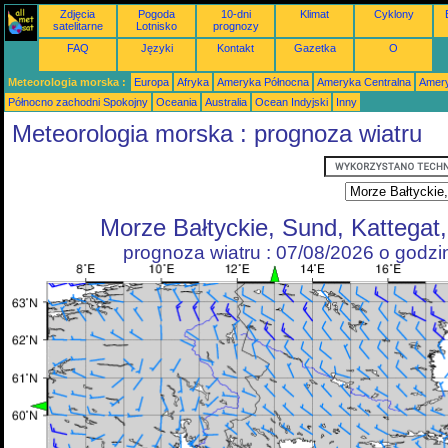
Zdjęcia
Pogoda
10-dni
Klimat
Cyklony
satelitarne
Lotnisko
prognozy
FAQ
Języki
Kontakt
Gazetka
O
Meteorologia morska :
Europa
Afryka
Ameryka Północna
Ameryka Centralna
Amery
Północno zachodni Spokojny
Oceania
Australia
Ocean Indyjski
Inny
Meteorologia morska : prognoza wiatru
Morze Bałtyckie, Sund, Kattegat
prognoza wiatru : 07/08/2026 o godz