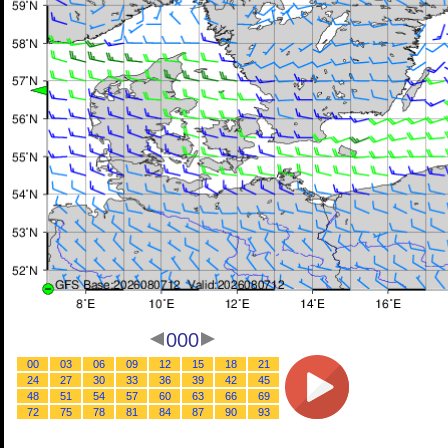
000
00
03
06
09
12
15
18
21
24
27
30
33
36
39
42
45
48
51
54
57
60
63
66
69
72
75
78
81
84
87
90
93