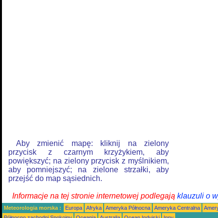
Aby zmienić mapę: kliknij na zielony
przycisk z czarnym krzyżykiem, aby
powiększyć; na zielony przycisk z myślnikiem,
aby pomniejszyć; na zielone strzałki, aby
przejść do map sąsiednich.
Informacje na tej stronie internetowej podlegają
klauzuli o 
Meteorologia morska :
Europa
Afryka
Ameryka Północna
Ameryka Centralna
Amery
Północno zachodni Spokojny
Oceania
Australia
Ocean Indyjski
Inny