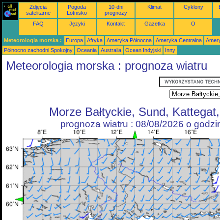
Zdjęcia
Pogoda
10-dni
Klimat
Cyklony
satelitarne
Lotnisko
prognozy
FAQ
Języki
Kontakt
Gazetka
O
Meteorologia morska :
Europa
Afryka
Ameryka Północna
Ameryka Centralna
Amery
Północno zachodni Spokojny
Oceania
Australia
Ocean Indyjski
Inny
Meteorologia morska : prognoza wiatru
Morze Bałtyckie, Sund, Kattegat
prognoza wiatru : 08/08/2026 o godz