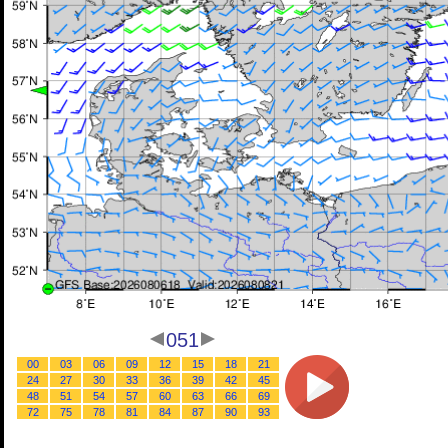
051
00
03
06
09
12
15
18
21
24
27
30
33
36
39
42
45
48
51
54
57
60
63
66
69
72
75
78
81
84
87
90
93