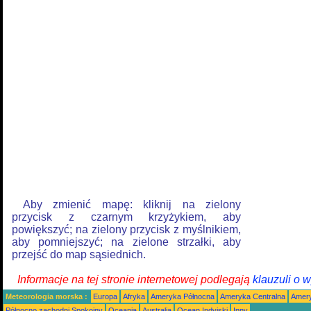
Aby zmienić mapę: kliknij na zielony
przycisk z czarnym krzyżykiem, aby
powiększyć; na zielony przycisk z myślnikiem,
aby pomniejszyć; na zielone strzałki, aby
przejść do map sąsiednich.
Informacje na tej stronie internetowej podlegają
klauzuli o 
Meteorologia morska :
Europa
Afryka
Ameryka Północna
Ameryka Centralna
Amery
Północno zachodni Spokojny
Oceania
Australia
Ocean Indyjski
Inny