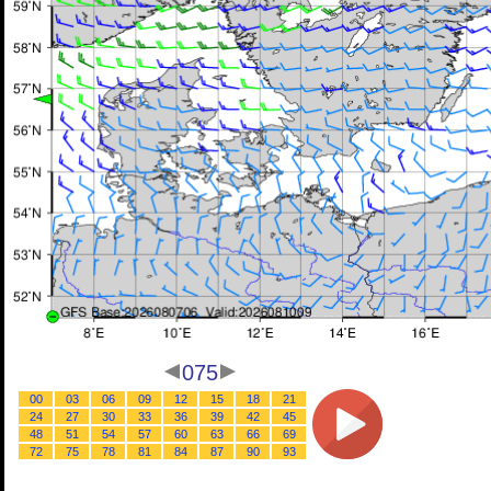
075
00
03
06
09
12
15
18
21
24
27
30
33
36
39
42
45
48
51
54
57
60
63
66
69
72
75
78
81
84
87
90
93