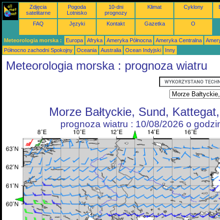
Zdjęcia
Pogoda
10-dni
Klimat
Cyklony
satelitarne
Lotnisko
prognozy
FAQ
Języki
Kontakt
Gazetka
O
Meteorologia morska :
Europa
Afryka
Ameryka Północna
Ameryka Centralna
Amery
Północno zachodni Spokojny
Oceania
Australia
Ocean Indyjski
Inny
Meteorologia morska : prognoza wiatru
Morze Bałtyckie, Sund, Kattegat
prognoza wiatru : 10/08/2026 o godz