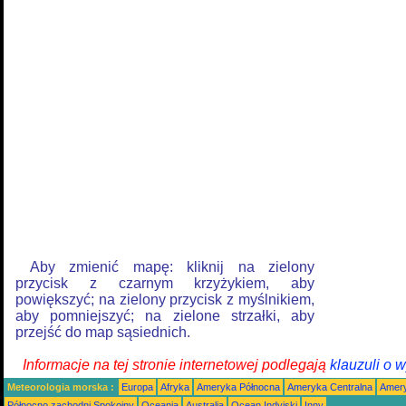
Aby zmienić mapę: kliknij na zielony
przycisk z czarnym krzyżykiem, aby
powiększyć; na zielony przycisk z myślnikiem,
aby pomniejszyć; na zielone strzałki, aby
przejść do map sąsiednich.
Informacje na tej stronie internetowej podlegają
klauzuli o 
Meteorologia morska :
Europa
Afryka
Ameryka Północna
Ameryka Centralna
Amery
Północno zachodni Spokojny
Oceania
Australia
Ocean Indyjski
Inny