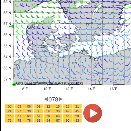
078
00
03
06
09
12
15
18
21
24
27
30
33
36
39
42
45
48
51
54
57
60
63
66
69
72
75
78
81
84
87
90
93