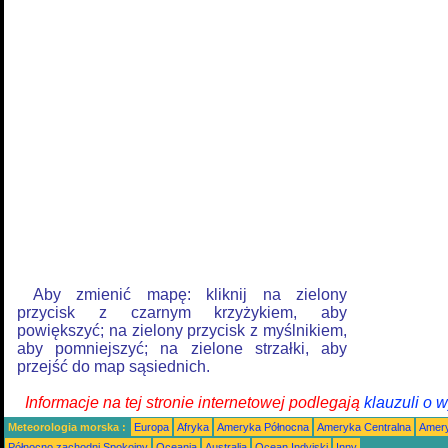
Aby zmienić mapę: kliknij na zielony
przycisk z czarnym krzyżykiem, aby
powiększyć; na zielony przycisk z myślnikiem,
aby pomniejszyć; na zielone strzałki, aby
przejść do map sąsiednich.
Informacje na tej stronie internetowej podlegają
klauzuli o 
Meteorologia morska :
Europa
Afryka
Ameryka Północna
Ameryka Centralna
Amery
Północno zachodni Spokojny
Oceania
Australia
Ocean Indyjski
Inny