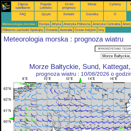
Zdjęcia
Pogoda
10-dni
Klimat
Cyklony
satelitarne
Lotnisko
prognozy
FAQ
Języki
Kontakt
Gazetka
O
Meteorologia morska :
Europa
Afryka
Ameryka Północna
Ameryka Centralna
Amery
Północno zachodni Spokojny
Oceania
Australia
Ocean Indyjski
Inny
Meteorologia morska : prognoza wiatru
Morze Bałtyckie, Sund, Kattegat
prognoza wiatru : 10/08/2026 o godz