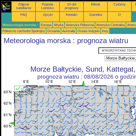
Zdjęcia
Pogoda
10-dni
Klimat
Cyklony
satelitarne
Lotnisko
prognozy
FAQ
Języki
Kontakt
Gazetka
O
Meteorologia morska :
Europa
Afryka
Ameryka Północna
Ameryka Centralna
Amery
Północno zachodni Spokojny
Oceania
Australia
Ocean Indyjski
Inny
Meteorologia morska : prognoza wiatru
Morze Bałtyckie, Sund, Kattegat
prognoza wiatru : 08/08/2026 o godz