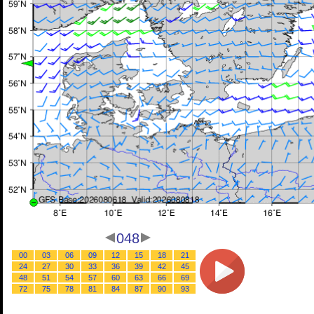
048
00
03
06
09
12
15
18
21
24
27
30
33
36
39
42
45
48
51
54
57
60
63
66
69
72
75
78
81
84
87
90
93