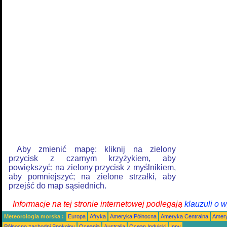
Aby zmienić mapę: kliknij na zielony
przycisk z czarnym krzyżykiem, aby
powiększyć; na zielony przycisk z myślnikiem,
aby pomniejszyć; na zielone strzałki, aby
przejść do map sąsiednich.
Informacje na tej stronie internetowej podlegają
klauzuli o 
Meteorologia morska :
Europa
Afryka
Ameryka Północna
Ameryka Centralna
Amery
Północno zachodni Spokojny
Oceania
Australia
Ocean Indyjski
Inny