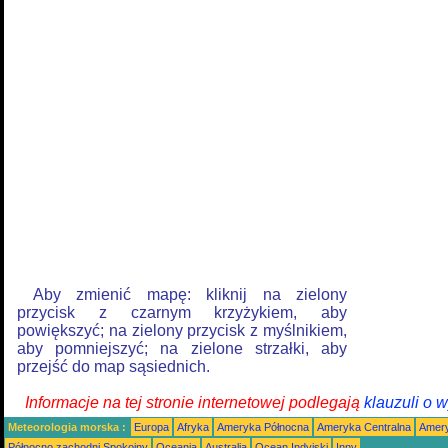
Aby zmienić mapę: kliknij na zielony
przycisk z czarnym krzyżykiem, aby
powiększyć; na zielony przycisk z myślnikiem,
aby pomniejszyć; na zielone strzałki, aby
przejść do map sąsiednich.
Informacje na tej stronie internetowej podlegają
klauzuli o 
Meteorologia morska :
Europa
Afryka
Ameryka Północna
Ameryka Centralna
Amery
Północno zachodni Spokojny
Oceania
Australia
Ocean Indyjski
Inny