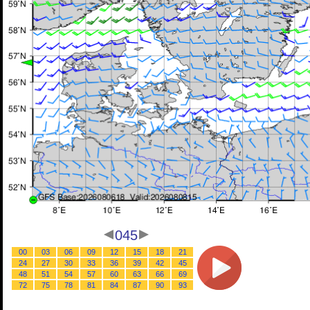
045
00
03
06
09
12
15
18
21
24
27
30
33
36
39
42
45
48
51
54
57
60
63
66
69
72
75
78
81
84
87
90
93