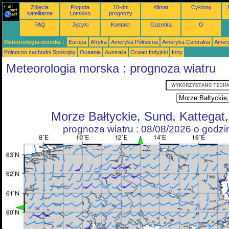
Zdjęcia
Pogoda
10-dni
Klimat
Cyklony
satelitarne
Lotnisko
prognozy
FAQ
Języki
Kontakt
Gazetka
O
Meteorologia morska :
Europa
Afryka
Ameryka Północna
Ameryka Centralna
Amery
Północno zachodni Spokojny
Oceania
Australia
Ocean Indyjski
Inny
Meteorologia morska : prognoza wiatru
Morze Bałtyckie, Sund, Kattegat
prognoza wiatru : 08/08/2026 o godz