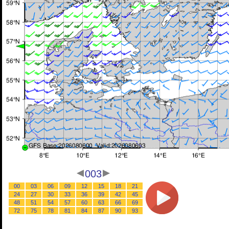
003
00
03
06
09
12
15
18
21
24
27
30
33
36
39
42
45
48
51
54
57
60
63
66
69
72
75
78
81
84
87
90
93