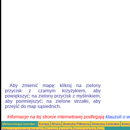
Aby zmienić mapę: kliknij na zielony
przycisk z czarnym krzyżykiem, aby
powiększyć; na zielony przycisk z myślnikiem,
aby pomniejszyć; na zielone strzałki, aby
przejść do map sąsiednich.
Informacje na tej stronie internetowej podlegają
klauzuli o 
Meteorologia morska :
Europa
Afryka
Ameryka Północna
Ameryka Centralna
Amery
Północno zachodni Spokojny
Oceania
Australia
Ocean Indyjski
Inny