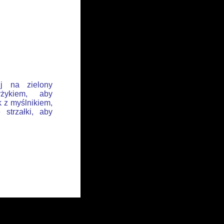
ij na zielony
żykiem, aby
k z myślnikiem,
 strzałki, aby