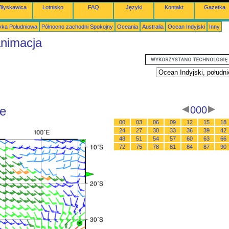
Błyskawica
Lotnisko
FAQ
Języki
Kontakt
Gazetka
ka Południowa
Północno zachodni Spokojny
Oceania
Australia
Ocean Indyjski
Inny
animacja
ie
000
00
03
06
09
12
15
18
24
27
30
33
36
39
42
48
51
54
57
60
63
66
72
75
78
81
84
87
90