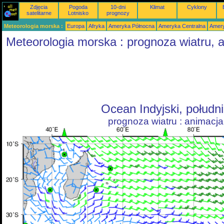
Zdjęcia
Pogoda
10-dni
Klimat
Cyklony
satelitarne
Lotnisko
prognozy
Meteorologia morska :
Europa
Afryka
Ameryka Północna
Ameryka Centralna
Amery
Meteorologia morska : prognoza wiatru, 
Ocean Indyjski, połudn
prognoza wiatru : animacja