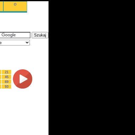
O
21
45
69
93