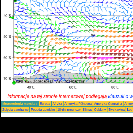
Informacje na tej stronie internetowej podlegają
klauzuli o 
Meteorologia morska :
Europa
Afryka
Ameryka Północna
Ameryka Centralna
Amery
Zdjęcia satelitarne
Pogoda Lotnisko
10-dni prognozy
Klimat
Cyklony
Błyskawica
Lot