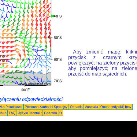
Aby zmienić mapę: klikn
przycisk z czarnym krzy
powiększyć; na zielony przycis
aby pomniejszyć; na zielone
przejść do map sąsiednich.
wyłączeniu odpowiedzialności
ka Południowa
Północno zachodni Spokojny
Oceania
Australia
Ocean Indyjski
Inny
nisko
FAQ
Języki
Kontakt
Gazetka
O