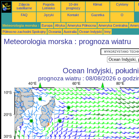
Zdjęcia
Pogoda
10-dni
Klimat
Cyklony
satelitarne
Lotnisko
prognozy
FAQ
Języki
Kontakt
Gazetka
O
Meteorologia morska :
Europa
Afryka
Ameryka Północna
Ameryka Centralna
Amery
Północno zachodni Spokojny
Oceania
Australia
Ocean Indyjski
Inny
Meteorologia morska : prognoza wiatru
Ocean Indyjski, połudn
prognoza wiatru : 08/08/2026 o godz