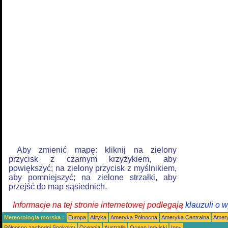
Aby zmienić mapę: kliknij na zielony
przycisk z czarnym krzyżykiem, aby
powiększyć; na zielony przycisk z myślnikiem,
aby pomniejszyć; na zielone strzałki, aby
przejść do map sąsiednich.
Informacje na tej stronie internetowej podlegają
klauzuli o 
Meteorologia morska :
Europa
Afryka
Ameryka Północna
Ameryka Centralna
Amery
Północno zachodni Spokojny
Oceania
Australia
Ocean Indyjski
Inny