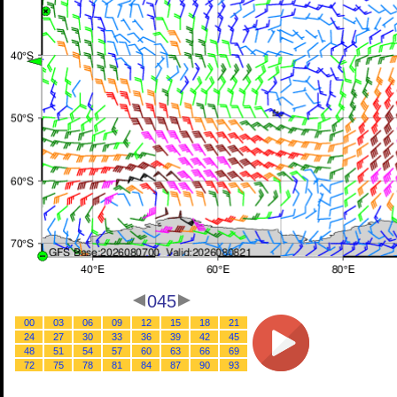
045
00
03
06
09
12
15
18
21
24
27
30
33
36
39
42
45
48
51
54
57
60
63
66
69
72
75
78
81
84
87
90
93