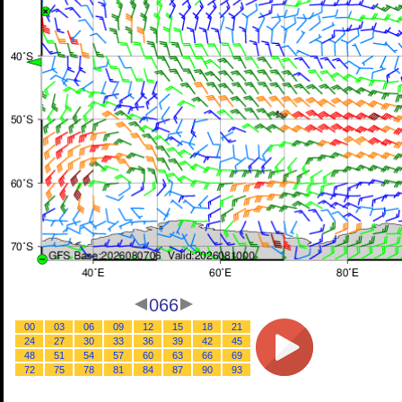
066
00
03
06
09
12
15
18
21
24
27
30
33
36
39
42
45
48
51
54
57
60
63
66
69
72
75
78
81
84
87
90
93