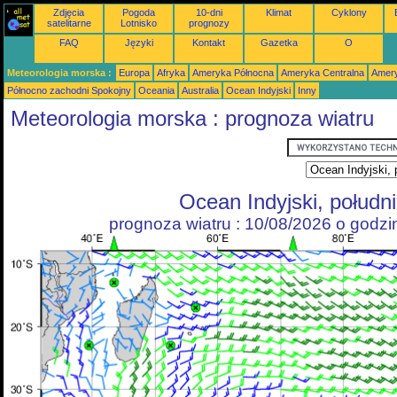
Zdjęcia
Pogoda
10-dni
Klimat
Cyklony
satelitarne
Lotnisko
prognozy
FAQ
Języki
Kontakt
Gazetka
O
Meteorologia morska :
Europa
Afryka
Ameryka Północna
Ameryka Centralna
Amery
Północno zachodni Spokojny
Oceania
Australia
Ocean Indyjski
Inny
Meteorologia morska : prognoza wiatru
Ocean Indyjski, połudn
prognoza wiatru : 10/08/2026 o godz