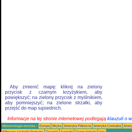
Aby zmienić mapę: kliknij na zielony
przycisk z czarnym krzyżykiem, aby
powiększyć; na zielony przycisk z myślnikiem,
aby pomniejszyć; na zielone strzałki, aby
przejść do map sąsiednich.
Informacje na tej stronie internetowej podlegają
klauzuli o 
Meteorologia morska :
Europa
Afryka
Ameryka Północna
Ameryka Centralna
Amery
Północno zachodni Spokojny
Oceania
Australia
Ocean Indyjski
Inny