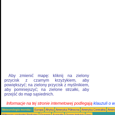
Aby zmienić mapę: kliknij na zielony
przycisk z czarnym krzyżykiem, aby
powiększyć; na zielony przycisk z myślnikiem,
aby pomniejszyć; na zielone strzałki, aby
przejść do map sąsiednich.
Informacje na tej stronie internetowej podlegają
klauzuli o 
Meteorologia morska :
Europa
Afryka
Ameryka Północna
Ameryka Centralna
Amery
Północno zachodni Spokojny
Oceania
Australia
Ocean Indyjski
Inny