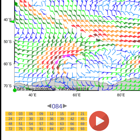
084
00
03
06
09
12
15
18
21
24
27
30
33
36
39
42
45
48
51
54
57
60
63
66
69
72
75
78
81
84
87
90
93