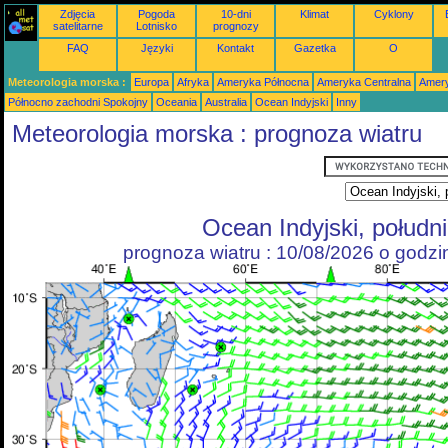
Zdjęcia
Pogoda
10-dni
Klimat
Cyklony
satelitarne
Lotnisko
prognozy
FAQ
Języki
Kontakt
Gazetka
O
Meteorologia morska :
Europa
Afryka
Ameryka Północna
Ameryka Centralna
Amery
Północno zachodni Spokojny
Oceania
Australia
Ocean Indyjski
Inny
Meteorologia morska : prognoza wiatru
Ocean Indyjski, połudn
prognoza wiatru : 10/08/2026 o godz