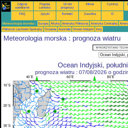
Zdjęcia
Pogoda
10-dni
Klimat
Cyklony
satelitarne
Lotnisko
prognozy
FAQ
Języki
Kontakt
Gazetka
O
Meteorologia morska :
Europa
Afryka
Ameryka Północna
Ameryka Centralna
Amery
Północno zachodni Spokojny
Oceania
Australia
Ocean Indyjski
Inny
Meteorologia morska : prognoza wiatru
Ocean Indyjski, połudn
prognoza wiatru : 07/08/2026 o godz