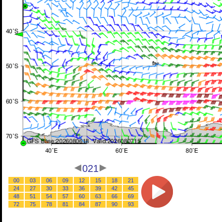
021
00
03
06
09
12
15
18
21
24
27
30
33
36
39
42
45
48
51
54
57
60
63
66
69
72
75
78
81
84
87
90
93