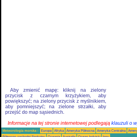
Aby zmienić mapę: kliknij na zielony
przycisk z czarnym krzyżykiem, aby
powiększyć; na zielony przycisk z myślnikiem,
aby pomniejszyć; na zielone strzałki, aby
przejść do map sąsiednich.
Informacje na tej stronie internetowej podlegają
klauzuli o 
Meteorologia morska :
Europa
Afryka
Ameryka Północna
Ameryka Centralna
Amery
Północno zachodni Spokojny
Oceania
Australia
Ocean Indyjski
Inny