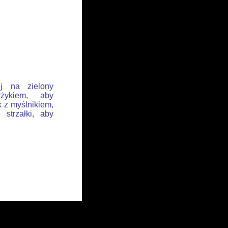
ij na zielony
żykiem, aby
k z myślnikiem,
 strzałki, aby