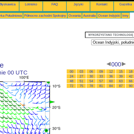
Błyskawica
Lotnisko
FAQ
Języki
Kontakt
Gazetka
ka Południowa
Północno zachodni Spokojny
Oceania
Australia
Ocean Indyjski
Inny
ie
000
inie 00 UTC
00
03
06
09
12
15
18
24
27
30
33
36
39
42
48
51
54
57
60
63
66
72
75
78
81
84
87
90