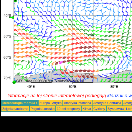
Informacje na tej stronie internetowej podlegają
klauzuli o 
Meteorologia morska :
Europa
Afryka
Ameryka Północna
Ameryka Centralna
Amery
Zdjęcia satelitarne
Pogoda Lotnisko
10-dni prognozy
Klimat
Cyklony
Błyskawica
Lot