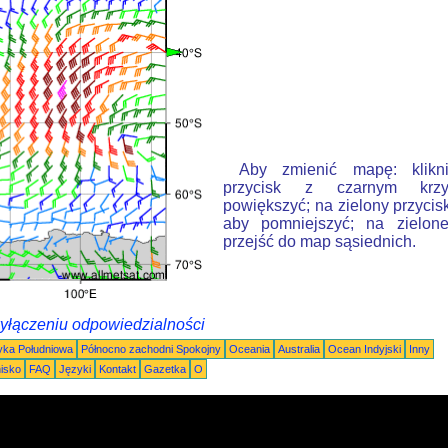
Aby zmienić mapę: klikn
przycisk z czarnym krzy
powiększyć; na zielony przycis
aby pomniejszyć; na zielone
przejść do map sąsiednich.
wyłączeniu odpowiedzialności
ka Południowa
Północno zachodni Spokojny
Oceania
Australia
Ocean Indyjski
Inny
nisko
FAQ
Języki
Kontakt
Gazetka
O