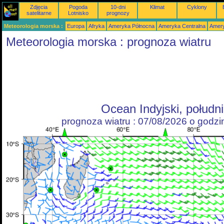
Zdjęcia
Pogoda
10-dni
Klimat
Cyklony
satelitarne
Lotnisko
prognozy
Meteorologia morska :
Europa
Afryka
Ameryka Północna
Ameryka Centralna
Amery
Meteorologia morska : prognoza wiatru
Ocean Indyjski, połudn
prognoza wiatru : 07/08/2026 o godz