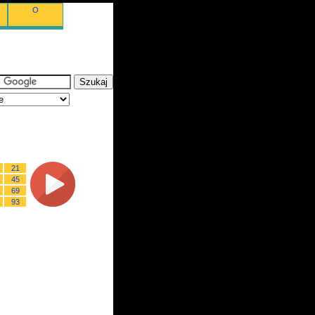
O
21
45
69
93