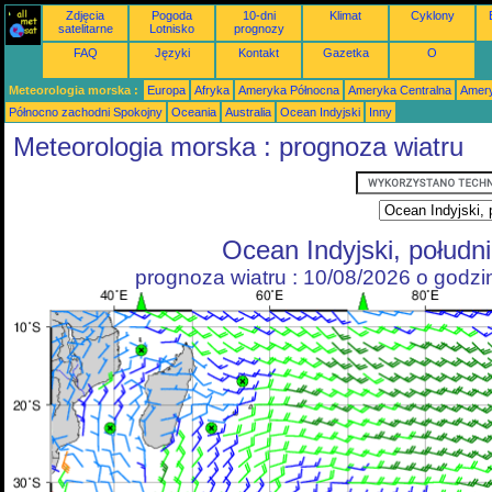
Zdjęcia
Pogoda
10-dni
Klimat
Cyklony
satelitarne
Lotnisko
prognozy
FAQ
Języki
Kontakt
Gazetka
O
Meteorologia morska :
Europa
Afryka
Ameryka Północna
Ameryka Centralna
Amery
Północno zachodni Spokojny
Oceania
Australia
Ocean Indyjski
Inny
Meteorologia morska : prognoza wiatru
Ocean Indyjski, połudn
prognoza wiatru : 10/08/2026 o godz