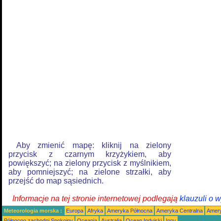
Aby zmienić mapę: kliknij na zielony
przycisk z czarnym krzyżykiem, aby
powiększyć; na zielony przycisk z myślnikiem,
aby pomniejszyć; na zielone strzałki, aby
przejść do map sąsiednich.
Informacje na tej stronie internetowej podlegają
klauzuli o 
Meteorologia morska :
Europa
Afryka
Ameryka Północna
Ameryka Centralna
Amery
Północno zachodni Spokojny
Oceania
Australia
Ocean Indyjski
Inny