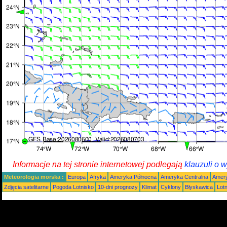
Informacje na tej stronie internetowej podlegają
klauzuli o 
Meteorologia morska :
Europa
Afryka
Ameryka Północna
Ameryka Centralna
Amery
Zdjęcia satelitarne
Pogoda Lotnisko
10-dni prognozy
Klimat
Cyklony
Błyskawica
Lot