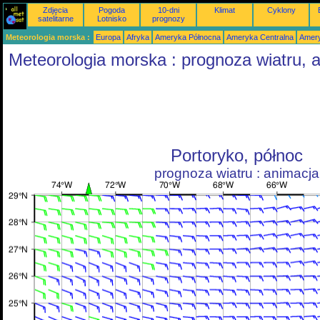
Zdjęcia
Pogoda
10-dni
Klimat
Cyklony
satelitarne
Lotnisko
prognozy
Meteorologia morska :
Europa
Afryka
Ameryka Północna
Ameryka Centralna
Amery
Meteorologia morska : prognoza wiatru, 
Portoryko, północ
prognoza wiatru : animacja