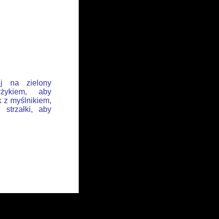
ij na zielony
żykiem, aby
k z myślnikiem,
 strzałki, aby