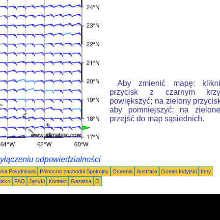
Aby zmienić mapę: klikn
przycisk z czarnym krzy
powiększyć; na zielony przycis
aby pomniejszyć; na zielone
przejść do map sąsiednich.
wyłączeniu odpowiedzialności
ka Południowa
Północno zachodni Spokojny
Oceania
Australia
Ocean Indyjski
Inny
nisko
FAQ
Języki
Kontakt
Gazetka
O