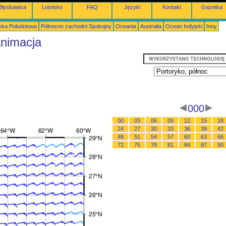
Błyskawica
Lotnisko
FAQ
Języki
Kontakt
Gazetka
ka Południowa
Północno zachodni Spokojny
Oceania
Australia
Ocean Indyjski
Inny
animacja
000
00
03
06
09
12
15
18
24
27
30
33
36
39
42
48
51
54
57
60
63
66
72
75
78
81
84
87
90