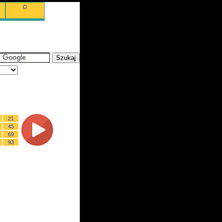
O
21
45
69
93